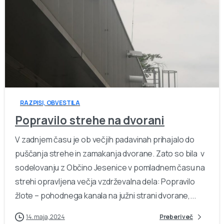
-
RAZPISI, OBVESTILA
Popravilo strehe na dvorani
V zadnjem času je ob večjih padavinah prihajalo do
puščanja strehe in zamakanja dvorane. Zato so bila v
sodelovanju z Občino Jesenice v pomladnem času na
strehi opravljena večja vzdrževalna dela: Popravilo
žlote – pohodnega kanala na južni strani dvorane,...
14. maja, 2024
Preberi več