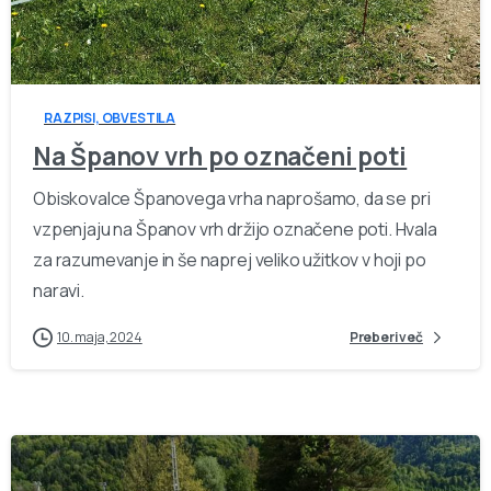
-
RAZPISI, OBVESTILA
Na Španov vrh po označeni poti
Obiskovalce Španovega vrha naprošamo, da se pri
vzpenjaju na Španov vrh držijo označene poti. Hvala
za razumevanje in še naprej veliko užitkov v hoji po
naravi.
10. maja, 2024
Preberi več