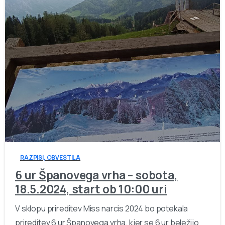
-
RAZPISI, OBVESTILA
6 ur Španovega vrha – sobota,
18.5.2024, start ob 10:00 uri
V sklopu prireditev Miss narcis 2024 bo potekala
prireditev 6 ur Španovega vrha, kjer se 6 ur beležijo