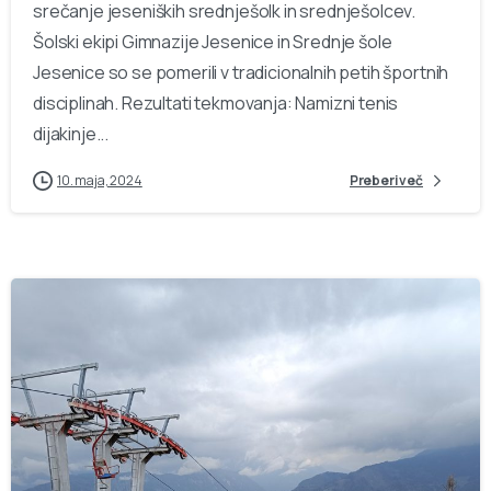
srečanje jeseniških srednješolk in srednješolcev.
Šolski ekipi Gimnazije Jesenice in Srednje šole
Jesenice so se pomerili v tradicionalnih petih športnih
disciplinah. Rezultati tekmovanja: Namizni tenis
dijakinje...
10. maja, 2024
Preberi več