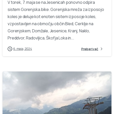
V torek, 7. maja se na Jesenicah ponovno odpira
sistem Gorenjska.bike. Gorenjska mreža za izposojo
koles je deluje kot enoten sistem izposoje koles,
vzpostavljen na območju občin Bled, Cerklje na
Gorenjskem, Domžale, Jesenice, Kranj, Naklo,
Preddvor, Radovljica, Škofja Loka in...
6. maja, 2024
Preberi več