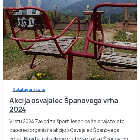
-
Nekategorizirano
Akcija osvajalec Španovega vrha
2024
V letu 2024 Zavod za šport Jesenice že enajsto leto
zapored organizira akcijo »Osvajalec Španovega
vrha«. Na vrhu priljubljene izletniške točke Španov vrh