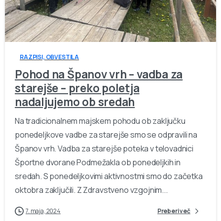
-
RAZPISI, OBVESTILA
Pohod na Španov vrh – vadba za
starejše – preko poletja
nadaljujemo ob sredah
Na tradicionalnem majskem pohodu ob zaključku
ponedeljkove vadbe za starejše smo se odpravili na
Španov vrh. Vadba za starejše poteka v telovadnici
Športne dvorane Podmežakla ob ponedeljkih in
sredah. S ponedeljkovimi aktivnostmi smo do začetka
oktobra zaključili. Z Zdravstveno vzgojnim...
7. maja, 2024
Preberi več