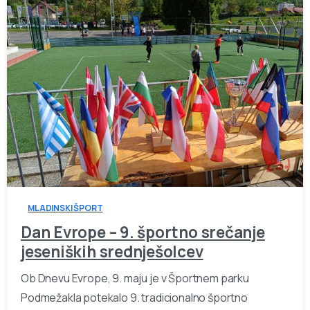
-
MLADINSKI ŠPORT
Dan Evrope – 9. športno srečanje
jeseniških srednješolcev
Ob Dnevu Evrope, 9. maju je v Športnem parku
Podmežakla potekalo 9. tradicionalno športno