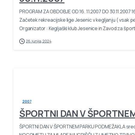
PROGRAM ZA OBDOBJE OD 16. 11.2007 DO 30.11.2007 16.1
Začetek rekreacijske lige Jesenic v kegljanju ( vsak p
Organizator : Kegljaški klub Jesenice in Zavod za šport.
26. junija, 2024
2007
ŠPORTNI DAN V ŠPORTNE
ŠPORTNI DAN V ŠPORTNEM PARKU PODMEŽAKLA sreda 2
NOGOMETU ZA MLADE NA IGRIŠČU Z UMETNO TRAVO OB