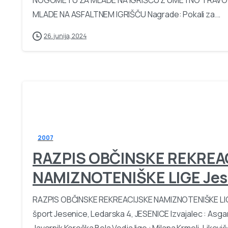
MLADE NA ASFALTNEM IGRIŠČU Nagrade: Pokali za...
26. junija, 2024
2007
RAZPIS OBČINSKE REKREA
NAMIZNOTENIŠKE LIGE Jese
RAZPIS OBČINSKE REKREACIJSKE NAMIZNOTENIŠKE LIGE
šport Jesenice, Ledarska 4, JESENICE Izvajalec : Asgar
Javornik Koroška Bela Vodja lige : Milana Krmelj, Likovič