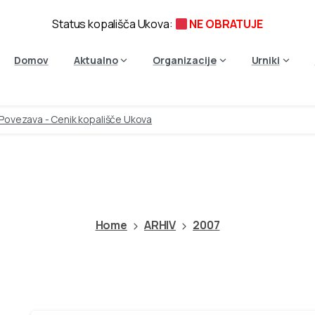
Status kopališča Ukova:
NE OBRATUJE
Domov
Aktualno
Organizacije
Urniki
Povezava - Cenik kopališče Ukova
Kategorija:
2007
Home
ARHIV
2007