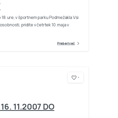
T
 18. ure, v športnem parku Podmežakla Vsi
posobnosti, pridite v četrtek 10. maja v
.
Preberi več
-
6. 11.2007 DO