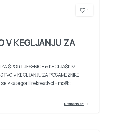
-
 V KEGLJANJU ZA
 ZA ŠPORT JESENICE in KEGLJAŠKIM
STVO V KEGLJANJU ZA POSAMEZNIKE
 v kategoriji rekreativci – moški;
Preberi več