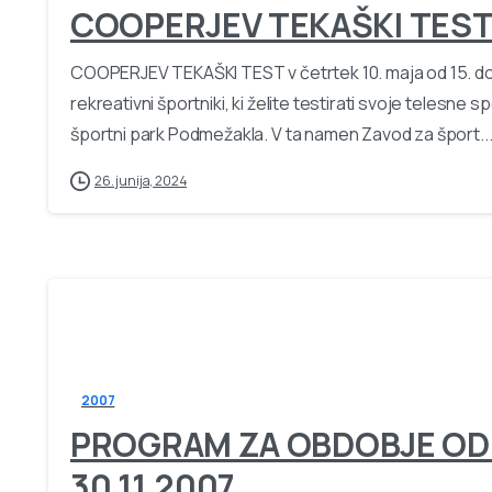
COOPERJEV TEKAŠKI TES
COOPERJEV TEKAŠKI TEST v četrtek 10. maja od 15. do
rekreativni športniki, ki želite testirati svoje telesne s
športni park Podmežakla. V ta namen Zavod za šport..
26. junija, 2024
2007
PROGRAM ZA OBDOBJE OD 1
30.11.2007