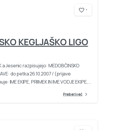
-
SKO KEGLJAŠKO LIGO
KK a Jesenic razpisujejo: MEDOBČINSKO
: do petka 26.10.2007 / (prijave
je: IME EKIPE, PRIIMEK IN IME VODJE EKIPE,...
Preberi več