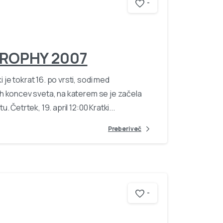
-
TROPHY 2007
e tokrat 16. po vrsti, sodi med
h koncev sveta, na katerem se je začela
Četrtek, 19. april 12:00 Kratki...
Preberi več
-