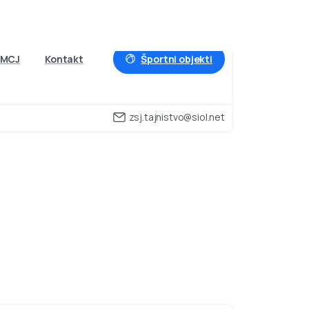
Športni objekti
MCJ
Kontakt
zsj.tajnistvo@siol.net