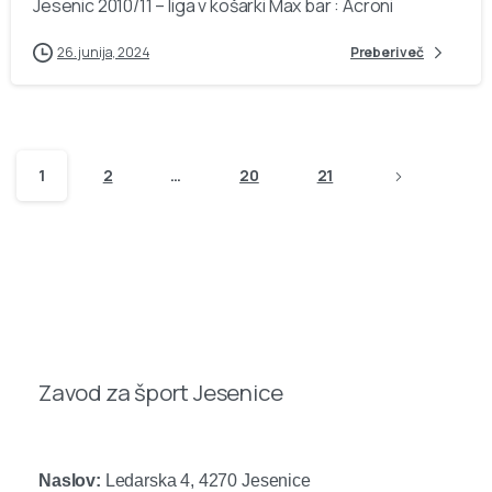
Jesenic 2010/11 – liga v košarki Max bar : Acroni
26. junija, 2024
Preberi več
1
2
…
20
21
Zavod za šport Jesenice
Naslov:
Ledarska 4, 4270 Jesenice