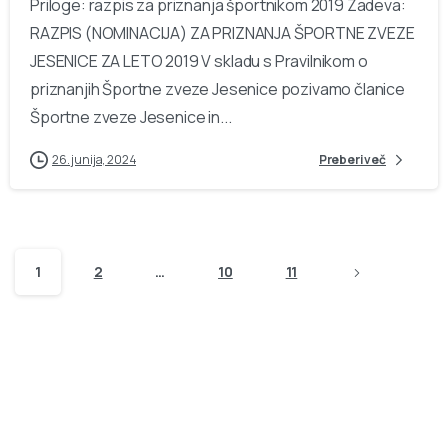
Priloge: razpis za priznanja športnikom 2019 Zadeva:
RAZPIS (NOMINACIJA) ZA PRIZNANJA ŠPORTNE ZVEZE
JESENICE ZA LETO 2019 V skladu s Pravilnikom o
priznanjih Športne zveze Jesenice pozivamo članice
Športne zveze Jesenice in...
26. junija, 2024
Preberi več
1
2
…
10
11