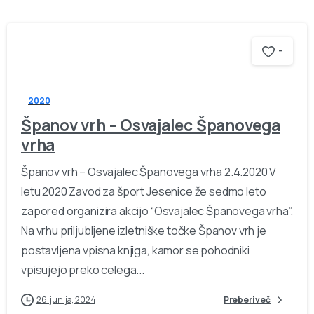
-
2020
Španov vrh – Osvajalec Španovega
vrha
Španov vrh – Osvajalec Španovega vrha 2.4.2020 V
letu 2020 Zavod za šport Jesenice že sedmo leto
zapored organizira akcijo “Osvajalec Španovega vrha”.
Na vrhu priljubljene izletniške točke Španov vrh je
postavljena vpisna knjiga, kamor se pohodniki
vpisujejo preko celega...
26. junija, 2024
Preberi več