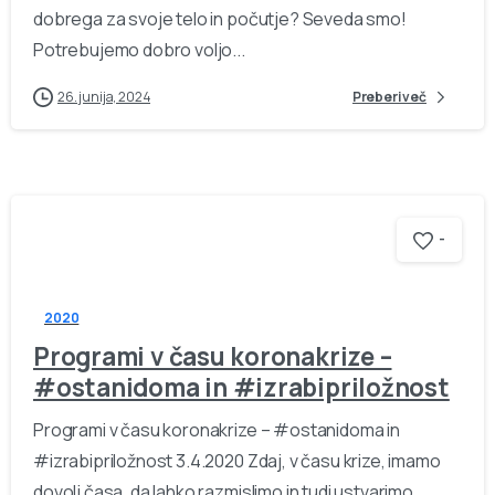
dobrega za svoje telo in počutje? Seveda smo!
Potrebujemo dobro voljo...
26. junija, 2024
Preberi več
-
2020
Programi v času koronakrize –
#ostanidoma in #izrabipriložnost
Programi v času koronakrize – #ostanidoma in
#izrabipriložnost 3.4.2020 Zdaj, v času krize, imamo
dovolj časa, da lahko razmislimo in tudi ustvarimo