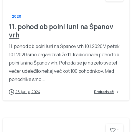
2020
11. pohod ob polni luni na Španov
vrh
11. pohod ob polni luni na Španov vrh 10.1.2020 V petek
10.1.2020 smo organizirali že 11. tradicionalni pohod ob
polni luni na Španov vrh. Pohoda se je na zelo svetel
večer udeležilo nekaj več kot 100 pohodnikov. Med
pohodnike smo...
26. junija, 2024
Preberi več
-