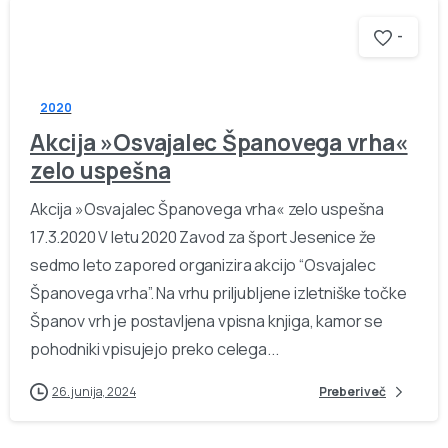
-
2020
Akcija »Osvajalec Španovega vrha«
zelo uspešna
Akcija »Osvajalec Španovega vrha« zelo uspešna
17.3.2020 V letu 2020 Zavod za šport Jesenice že
sedmo leto zapored organizira akcijo “Osvajalec
Španovega vrha”. Na vrhu priljubljene izletniške točke
Španov vrh je postavljena vpisna knjiga, kamor se
pohodniki vpisujejo preko celega...
26. junija, 2024
Preberi več