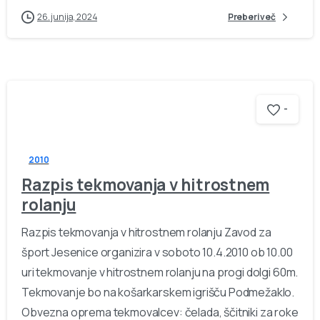
26. junija, 2024
Preberi več
-
2010
Razpis tekmovanja v hitrostnem
rolanju
Razpis tekmovanja v hitrostnem rolanju Zavod za
šport Jesenice organizira v soboto 10.4.2010 ob 10.00
uri tekmovanje v hitrostnem rolanju na progi dolgi 60m.
Tekmovanje bo na košarkarskem igrišču Podmežaklo.
Obvezna oprema tekmovalcev: čelada, ščitniki za roke