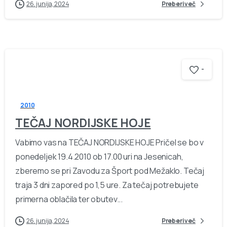
26. junija, 2024
Preberi več
-
2010
TEČAJ NORDIJSKE HOJE
Vabimo vas na TEČAJ NORDIJSKE HOJE Pričel se bo v
ponedeljek 19.4.2010 ob 17.00 uri na Jesenicah,
zberemo se pri Zavodu za Šport pod Mežaklo. Tečaj
traja 3 dni zapored po 1,5 ure. Za tečaj potrebujete
primerna oblačila ter obutev...
26. junija, 2024
Preberi več