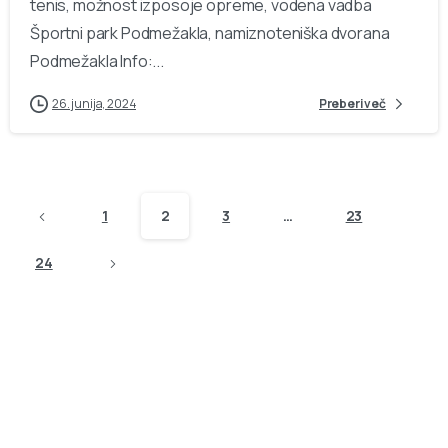
tenis, možnost izposoje opreme, vodena vadba
Športni park Podmežakla, namiznoteniška dvorana
Podmežakla Info:...
26. junija, 2024
Preberi več
1
2
3
…
23
24