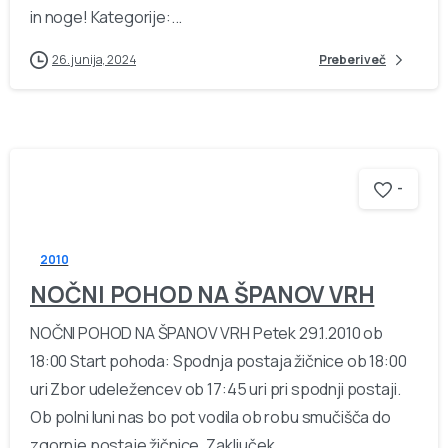
in noge! Kategorije:...
26. junija, 2024
Preberi več
-
2010
NOČNI POHOD NA ŠPANOV VRH
NOČNI POHOD NA ŠPANOV VRH Petek 29.1.2010 ob
18:00 Start pohoda: Spodnja postaja žičnice ob 18:00
uri Zbor udeležencev ob 17:45 uri pri spodnji postaji.
Ob polni luni nas bo pot vodila ob robu smučišča do
zgornje postaje žičnice. Zaključek...