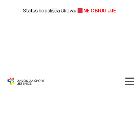
Status kopališča Ukova:
NE OBRATUJE
10.
Pomladni
tek
na
koledarju
evropskih
tekov
Run
International