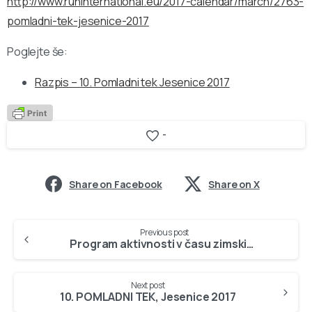
http://www.runinternational.eu/2017-calendar/march/2763-
pomladni-tek-jesenice-2017
Poglejte še:
Razpis – 10. Pomladni tek Jesenice 2017
-
Share on Facebook
Share on X
Continue
Previous post
Reading
Program aktivnosti v času zimskih počitnic
Next post
10. POMLADNI TEK, Jesenice 2017