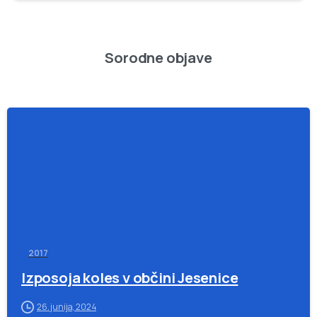
Sorodne objave
-
2017
Izposoja koles v občini Jesenice
26. junija, 2024