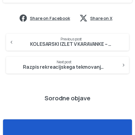
Share on Facebook
Share on X
Continue
Previous post
Reading
KOLESARSKI IZLET V KARAVANKE – 5.10.2008
Next post
Razpis rekreacijskega tekmovanja v kegljanju
Sorodne objave
-