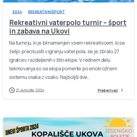
2024
REKREATIVNI ŠPORT
Rekreativni vaterpolo turnir – šport
in zabava na Ukovi
Na turnirju, ki je bil namenjen vsem rekreativcem, ki se
želijo preizkusiti v igranju vaterpola, se je zbralo 27
igralcev, razdeljenih v štiri ekipe. V rednem delu
tekmovanja so se ekipa pomerile po enokrožnem
sistemu vsaka z vsako. Najboljši dve...
21. avgusta, 2024
Preberi več