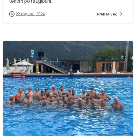
tekom po razgibani...
22. avgusta, 2024
Preberi več
-