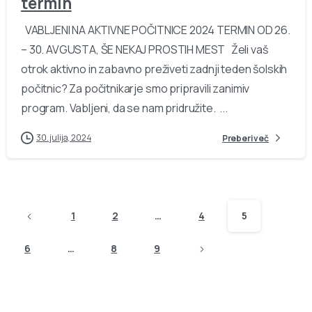
termin
VABLJENI NA AKTIVNE POČITNICE 2024 TERMIN OD 26.
– 30. AVGUSTA, ŠE NEKAJ PROSTIH MEST Želi vaš
otrok aktivno in zabavno preživeti zadnji teden šolskih
počitnic? Za počitnikarje smo pripravili zanimiv
program. Vabljeni, da se nam pridružite. ...
30. julija, 2024
Preberi več
1
2
…
4
5
6
…
8
9