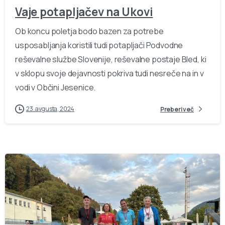
Vaje potapljačev na Ukovi
Ob koncu poletja bodo bazen za potrebe
usposabljanja koristili tudi potapljači Podvodne
reševalne službe Slovenije, reševalne postaje Bled, ki
v sklopu svoje dejavnosti pokriva tudi nesreče na in v
vodi v Občini Jesenice.
23. avgusta, 2024
Preberi več