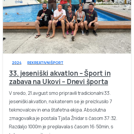
-
2024
REKREATIVNI ŠPORT
33. jeseniški akvatlon – Šport in
zabava na Ukovi – Dnevi športa
V sredo, 21.avgust smo pripravili tradicionalni 33.
jeseniški akvatlon, na katerem se je preizkusilo 7
tekmovalcev in ena štafetna ekipa. Absolutna
zmagovalka je postala Tjaša Žnidar s časom 37:32.
Razdaljo 1000m je preplavala s časom 16:50min, s