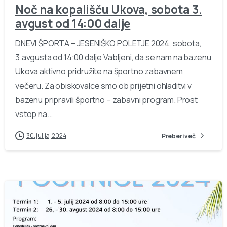
Noč na kopališču Ukova, sobota 3.
avgust od 14:00 dalje
DNEVI ŠPORTA – JESENIŠKO POLETJE 2024, sobota,
3.avgusta od 14:00 dalje Vabljeni, da se nam na bazenu
Ukova aktivno pridružite na športno zabavnem
večeru. Za obiskovalce smo ob prijetni ohladitvi v
bazenu pripravili športno – zabavni program. Prost
vstop na...
30. julija, 2024
Preberi več