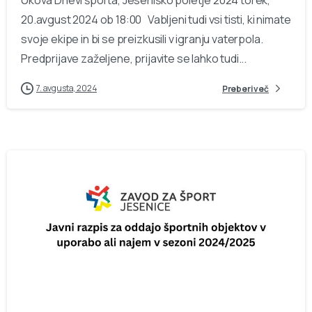
Ukova Dnevi športa, Jeseniško poletje 2024 torek,
20.avgust 2024 ob 18:00 Vabljeni tudi vsi tisti, ki nimate
svoje ekipe in bi se preizkusili v igranju vaterpola.
Predprijave zaželjene, prijavite se lahko tudi...
7. avgusta, 2024
Preberi več
-