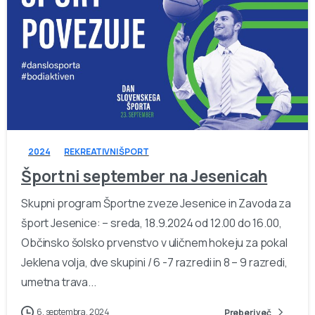
-
2024
REKREATIVNI ŠPORT
Športni september na Jesenicah
Skupni program Športne zveze Jesenice in Zavoda za
šport Jesenice: – sreda, 18.9.2024 od 12.00 do 16.00,
Občinsko šolsko prvenstvo v uličnem hokeju za pokal
Jeklena volja, dve skupini / 6 -7 razredi in 8 – 9 razredi,
umetna trava...
6. septembra, 2024
Preberi več