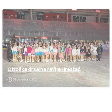
-
2024
RAZPISI, OBVESTILA
Otroška drsalna revija Hrestač
31. decembra, 2024