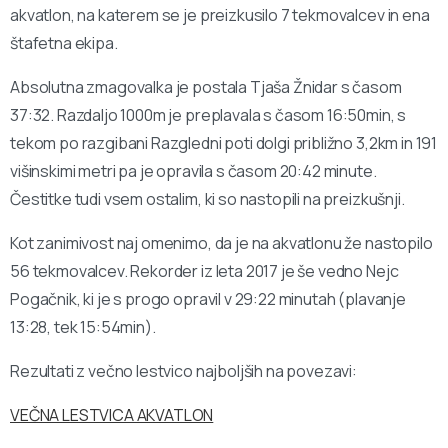
akvatlon, na katerem se je preizkusilo 7 tekmovalcev in ena
štafetna ekipa.
Absolutna zmagovalka je postala Tjaša Žnidar s časom
37:32. Razdaljo 1000m je preplavala s časom 16:50min, s
tekom po razgibani Razgledni poti dolgi približno 3,2km in 191
višinskimi metri pa je opravila s časom 20:42 minute.
Čestitke tudi vsem ostalim, ki so nastopili na preizkušnji.
Kot zanimivost naj omenimo, da je na akvatlonu že nastopilo
56 tekmovalcev. Rekorder iz leta 2017 je še vedno Nejc
Pogačnik, ki je s progo opravil v 29:22 minutah (plavanje
13:28, tek 15:54min).
Rezultati z večno lestvico najboljših na povezavi:
VEČNA LESTVICA AKVATLON