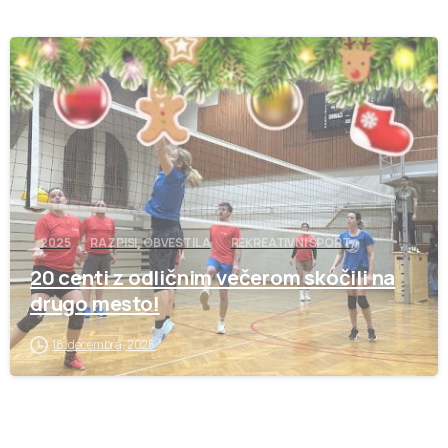
-
2025
RAZPISI, OBVESTILA
REKREATIVNI ŠPORT
20 centi z odličnim večerom skočili na
drugo mesto!
18. decembra, 2025