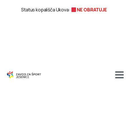
Status kopališča Ukova:
NE OBRATUJE
33.
jeseniški
akvatlon
–
Šport
in
zabava
na
Ukovi
–
Dnevi
športa