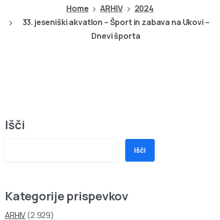
Home
ARHIV
2024
33. jeseniški akvatlon – Šport in zabava na Ukovi –
Dnevi športa
Išči
Išči
Kategorije prispevkov
ARHIV
(2.929)