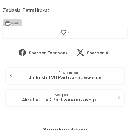
Zapisala: Petra Hrovat
-
Share on Facebook
Share on X
Continue
Previous post
Reading
Judoisti TVD Partizana Jesenice osvojili dva naslova državnih prvakinj. Čestitke Nuša in Kati Ambrožič! – 11.2.2013
Next post
Akrobati TVD Partizana državni prvaki pri cicibankah in mlajših deklicah! – 12.2.2013
Sorodne objave