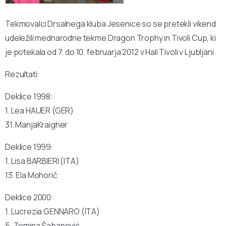
Tekmovalci Drsalnega kluba Jesenice so se pretekli vikend
udeležili mednarodne tekme Dragon Trophy in Tivoli Cup, ki
je potekala od 7. do 10. februarja 2012 v Hali Tivoli v Ljubljani.
Rezultati:
Deklice 1998:
1. Lea HAUER (GER)
31. ManjaKraigher
Deklice 1999:
1. Lisa BARBIERI (ITA)
13. Ela Mohorič
Deklice 2000:
1. Lucrezia GENNARO (ITA)
5. Zemina Šabanović