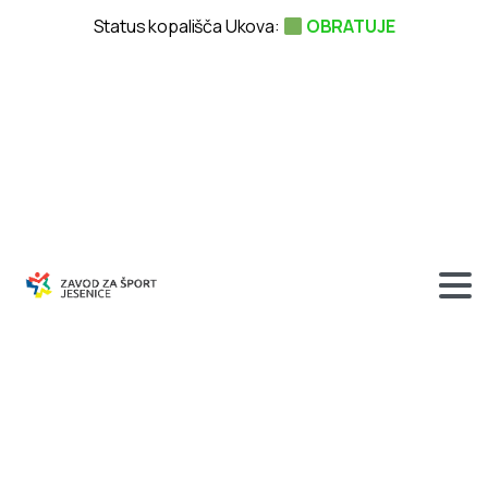
Status kopališča Ukova:
OBRATUJE
Drsalni
klub
Jesenice
na
tekmovanju
Dragon
Trophy
in
Tivoli
cup
v