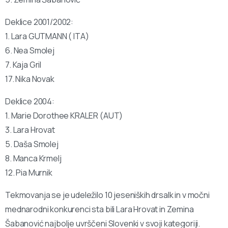
Deklice 2001/2002:
1. Lara GUTMANN ( ITA)
6. Nea Smolej
7. Kaja Gril
17. Nika Novak
Deklice 2004:
1. Marie Dorothee KRALER (AUT)
3. Lara Hrovat
5. Daša Smolej
8. Manca Krmelj
12. Pia Murnik
Tekmovanja se je udeležilo 10 jeseniških drsalk in v močni
mednarodni konkurenci sta bili Lara Hrovat in Zemina
Šabanović najbolje uvrščeni Slovenki v svoji kategoriji.