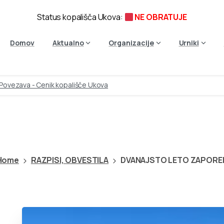
Status kopališča Ukova:
NE OBRATUJE
Domov
Aktualno
Organizacije
Urniki
Povezava - Cenik kopališče Ukova
DVANAJSTO
LETO
ZAPORE
Home
RAZPISI, OBVESTILA
DVANAJSTO LETO ZAPORE