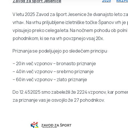
Zavod za šport Jesenice
2025
RAZPIS
V letu 2025 Zavod za šport Jesenice že dvanajsto leto 
vrha«. Na vrhu priljubljene izletniške točke Španov vrh j
vpisujejo preko celega leta. Na nočnem pohodu ob polni 
pohodnikom, ki se na vrh povzpnejo vsaj 20x.
Priznanja se podeljujejo po sledečem principu:
– 20 in več vzponov – bronasto priznanje
– 40 in več vzponov – srebrno priznanje
– 60 in več vzponov – zlato priznanje
Do 12.452025 smo zabeležili že 2224 vzponov, kar pomeni
za priznanje vas je osvojilo že 27 pohodnikov.