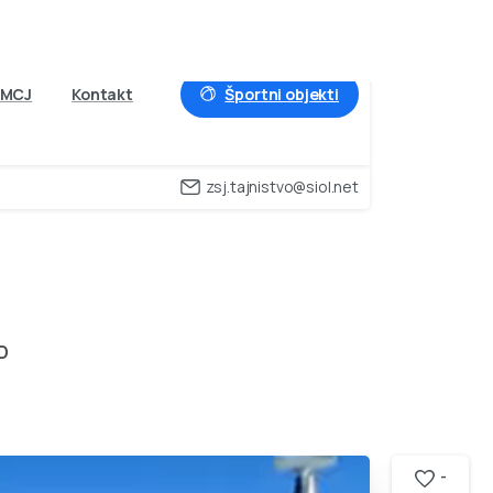
Športni objekti
MCJ
Kontakt
zsj.tajnistvo@siol.net
D
D
-