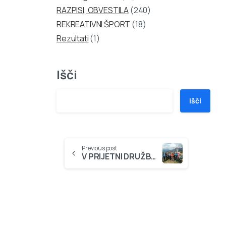
RAZPISI, OBVESTILA
(240)
REKREATIVNI ŠPORT
(18)
Rezultati
(1)
Išči
Išči
Continue
Previous post
V PRIJETNI DRUŽBI NA ŠPANOV VRH
Reading