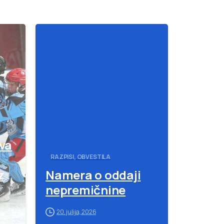
-
-
va
RAZPISI, OBVESTILA
z
Namera o oddaji
nepremičnine
20. julija, 2026