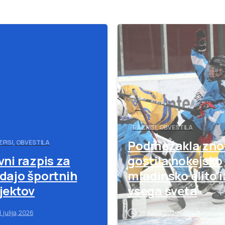
-
RAZPISI, OBVESTILA
Podmežakla zno
PISI, OBVESTILA
vni razpis za
gostila hokejsko
dajo športnih
mladinsko elito i
jektov
vsega sveta
1. julija, 2026
28. julija, 2026