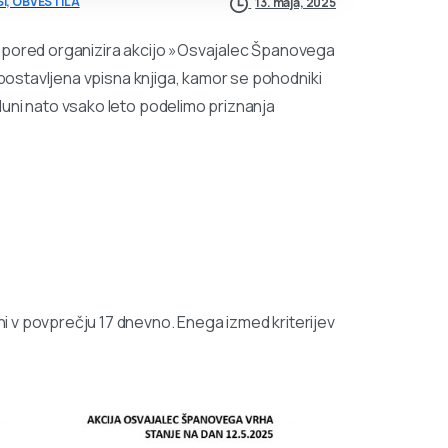
I, OBVESTILA
13. maja, 2025
zapored organizira akcijo »Osvajalec Španovega
e postavljena vpisna knjiga, kamor se pohodniki
luni nato vsako leto podelimo priznanja
 v povprečju 17 dnevno. Enega izmed kriterijev