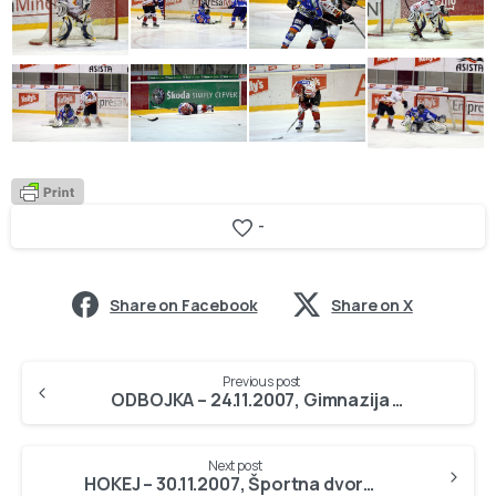
-
Share on Facebook
Share on X
Continue
Previous post
Reading
ODBOJKA – 24.11.2007, Gimnazija Jesenice, foto Iztok Novak
Next post
HOKEJ – 30.11.2007, Športna dvorana Podmežakla, foto Iztok Novak