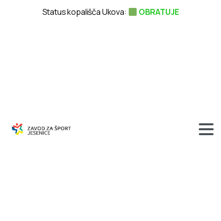
Status kopališča Ukova:
OBRATUJE
HOKEJ
–
28.11.2007,
Športna
dvorana
Podmežakla,
foto
Iztok
Novak