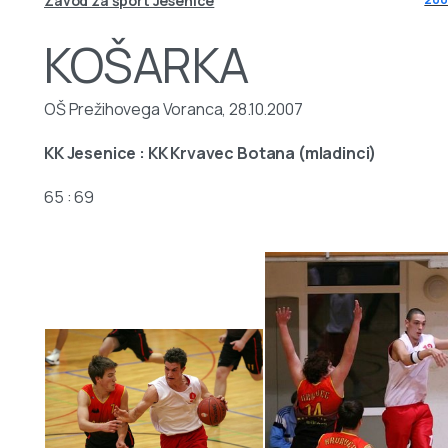
Zavod za šport Jesenice
KOŠARKA
OŠ Prežihovega Voranca, 28.10.2007
KK Jesenice : KK Krvavec Botana (mladinci)
65 : 69