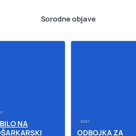
Sorodne objave
-
07
BILO NA
2007
ŠARKARSKI
ODBOJKA ZA