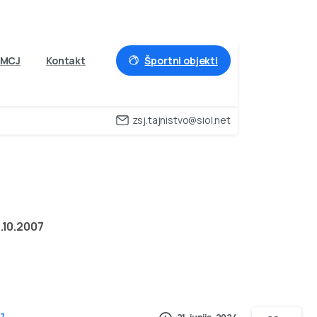
Športni objekti
MCJ
Kontakt
zsj.tajnistvo@siol.net
28.10.2007
.10.2007
7