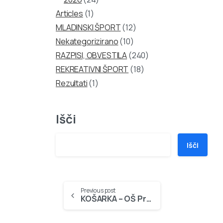
Articles
(1)
MLADINSKI ŠPORT
(12)
Nekategorizirano
(10)
RAZPISI, OBVESTILA
(240)
REKREATIVNI ŠPORT
(18)
Rezultati
(1)
Išči
Išči
Continue
Previous post
KOŠARKA – OŠ Prežihovega Voranca, 27.10.2007
Reading