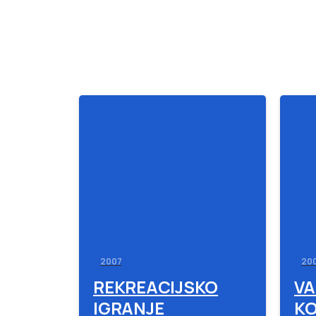
-
2007
20
REKREACIJSKO
VA
IGRANJE
KO