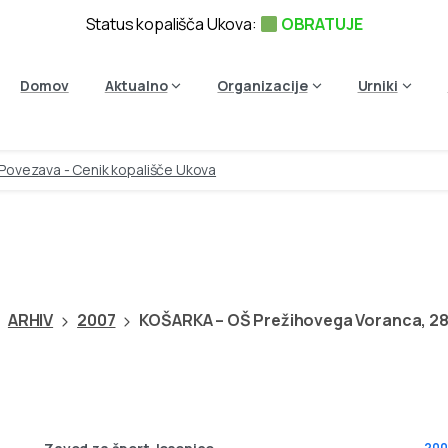
Status kopališča Ukova:
OBRATUJE
Domov
Aktualno
Organizacije
Urniki
Povezava - Cenik kopališče Ukova
–
OŠ
Prežihovega
Voranca,
ARHIV
2007
KOŠARKA – OŠ Prežihovega Voranca, 28
200