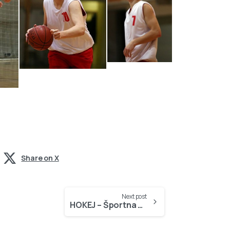
Share on X
Next post
HOKEJ – Športna dvorana Podmežakla, 28.10.2007