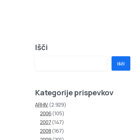
Išči
Išči
Kategorije prispevkov
ARHIV
(2.929)
2006
(105)
2007
(147)
2008
(167)
2009
(201)