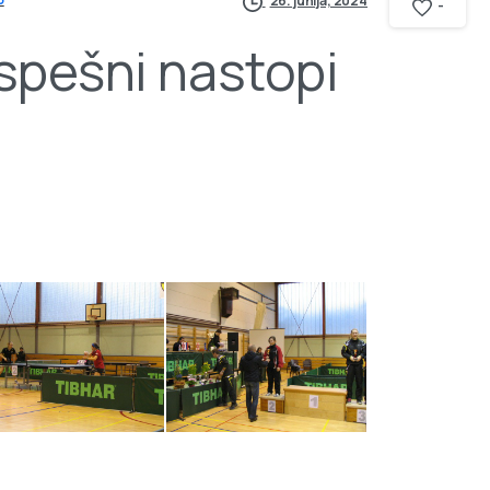
26. junija, 2024
-
spešni nastopi