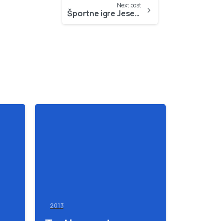
Next post
Športne igre Jesenic 2012/13 – Liga v košarki – 22.3.2013
-
-
2013