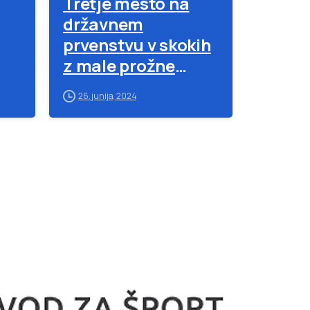
Tretje mesto na
državnem
prvenstvu v skokih
z male prožne
ponjave za
26. junija, 2024
,
osnovne šole za
mlajše deklice OŠ
Tone Čufar –
13.2.2013