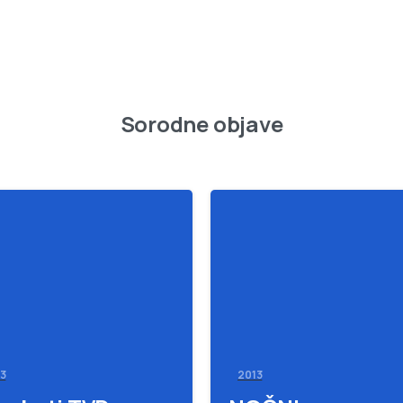
Sorodne objave
-
3
2013