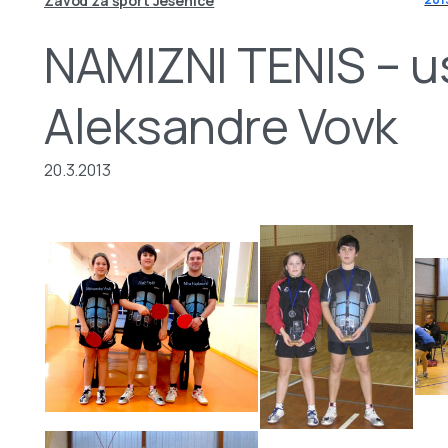
Zavod za šport Jesenice
NAMIZNI TENIS – u
Aleksandre Vovk
20.3.2013