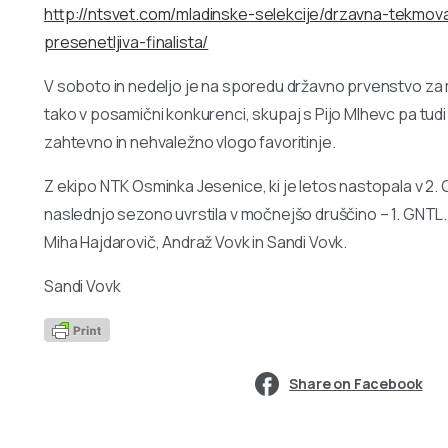
http://ntsvet.com/mladinske-selekcije/drzavna-tekmo
presenetljiva-finalista/
V soboto in nedeljo je na sporedu državno prvenstvo za m
tako v posamični konkurenci, skupaj s Pijo MIhevc pa tudi 
zahtevno in nehvaležno vlogo favoritinje.
Z ekipo NTK Osminka Jesenice, ki je letos nastopala v 2. G
naslednjo sezono uvrstila v močnejšo druščino – 1. GNTL. P
Miha Hajdarovič, Andraž Vovk in Sandi Vovk.
Sandi Vovk
Share on Facebook