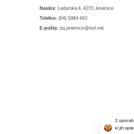
Naslov:
Ledarska 4, 4270 Jesenice
Telefon:
(04) 5884 662
E-pošta:
zsj.jesenice@siol.net
Z uporabo
ki jih sp