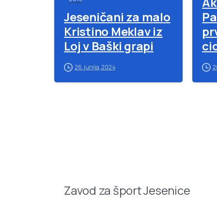
Ak
Jeseničani za malo
Pa
Kristino Meklav iz
pr
Loj v Baški grapi
ci
ml
26. junija, 2024
2
12
Zavod za šport Jesenice