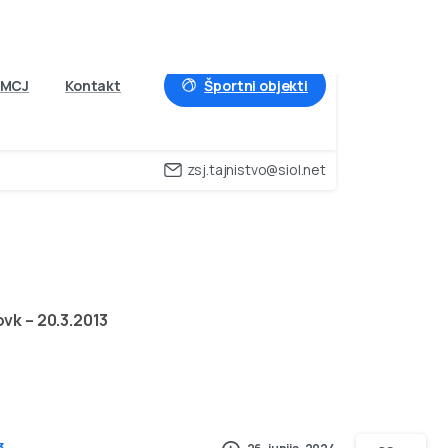
Športni objekti
MCJ
Kontakt
zsj.tajnistvo@siol.net
e
Vovk
–
20.3.2013
vk – 20.3.2013
3