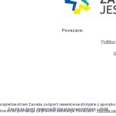
Povezave:
Politik
I
 spletne strani Zavoda za šport Jesenice se strinjate z uporabo
Zavod za šport Jesenice © Vse pravice pridržane – 2026
letna stran potrebuje za pravilno delovanje. Povezava -
Politika v