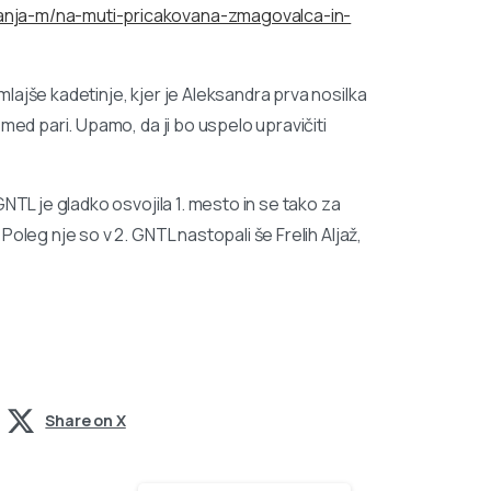
vanja-m/na-muti-pricakovana-zmagovalca-in-
lajše kadetinje, kjer je Aleksandra prva nosilka
med pari. Upamo, da ji bo uspelo upravičiti
NTL je gladko osvojila 1. mesto in se tako za
oleg nje so v 2. GNTL nastopali še Frelih Aljaž,
Share on X