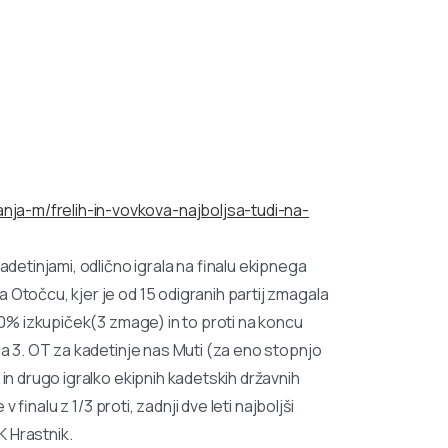
nja-m/frelih-in-vovkova-najboljsa-tudi-na-
adetinjami, odlično igrala na finalu ekipnega
 Otočcu, kjer je od 15 odigranih partij zmagala
100% izkupiček(3 zmage) in to proti na koncu
 na 3. OT za kadetinje nas Muti (za eno stopnjo
 in drugo igralko ekipnih kadetskih državnih
v finalu z 1/3 proti, zadnji dve leti najboljši
K Hrastnik.