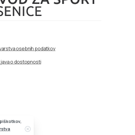
a varstva osebnih podatkov
zjava o dostopnosti
 piškotkov,
Zapri
arstva