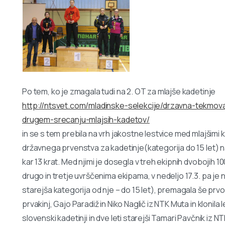
Po tem, ko je zmagala tudi na 2. OT za mlajše kadetinje
http://ntsvet.com/mladinske-selekcije/drzavna-tekmova
drugem-srecanju-mlajsih-kadetov/
in se s tem prebila na vrh jakostne lestvice med mlajšimi k
državnega prvenstva za kadetinje(kategorija do 15 let) na
kar 13 krat. Med njimi je dosegla v treh ekipnih dvobojih 
drugo in tretje uvrščenima ekipama, v nedeljo 17.3. pa je
starejša kategorija od nje – do 15 let), premagala še prvo
prvakinj, Gajo Paradiž in Niko Naglič iz NTK Muta in klonila le 
slovenski kadetinji in dve leti starejši Tamari Pavčnik iz NT