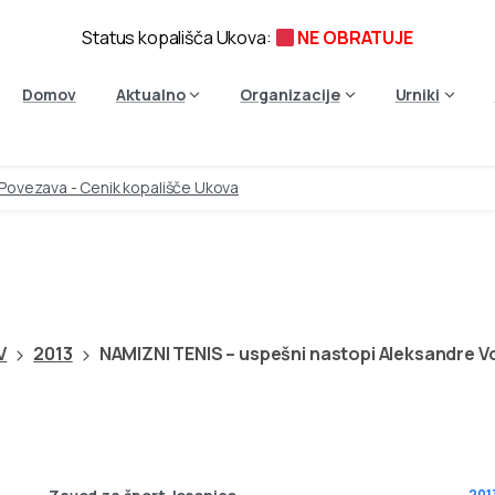
Status kopališča Ukova:
NE OBRATUJE
Domov
Aktualno
Organizacije
Urniki
Povezava - Cenik kopališče Ukova
uspešni
nastopi
Aleksandr
V
2013
NAMIZNI TENIS – uspešni nastopi Aleksandre Vo
201