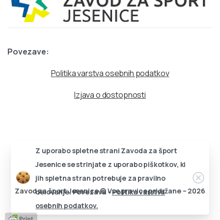
Povezave:
Politika varstva osebnih podatkov
Izjava o dostopnosti
Z uporabo spletne strani Zavoda za šport
Jesenice se strinjate z uporabo piškotkov, ki
Zapri
jih spletna stran potrebuje za pravilno
Zavod za šport Jesenice © Vse pravice pridržane – 2026
delovanje. Povezava -
Politika varstva
osebnih podatkov.