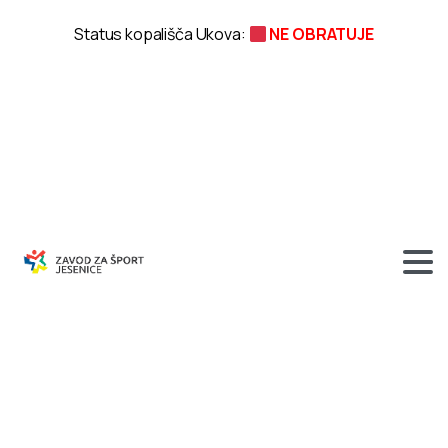
Status kopališča Ukova:
NE OBRATUJE
Obvestilo
–
Pohod
na
Španov
vrh
zaradi
slabega
vremena
prestavljen