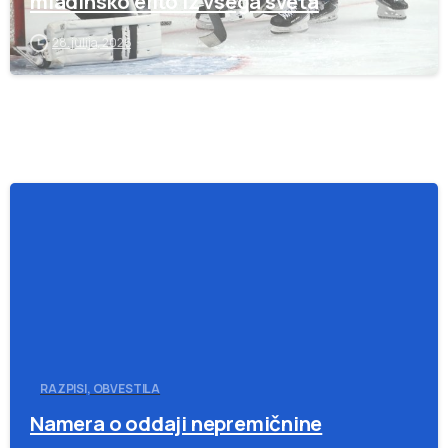
mladinsko elito iz vsega sveta
28. julija, 2026
-
RAZPISI, OBVESTILA
Namera o oddaji nepremičnine