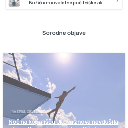
Božično-novoletne počitniške aktivnosti
Sorodne objave
-
RAZPISI, OBVESTILA
Noč na kopališču Ukova znova navdušila