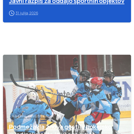
Javni razpis za oddajo športnih objektov
31. julija, 2026
-
RAZPISI, OBVESTILA
Podmežakla znova gostila hokejsko