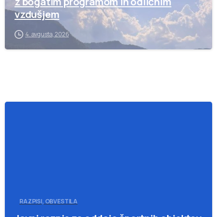
z bogatim programom in odličnim
vzdušjem
4. avgusta, 2026
-
RAZPISI, OBVESTILA