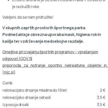
je razkužiti roke.
Vabljeni, da se nam pridružite!
V skupnih zaprtih prostorih športnega parka
Podmežakla je obvezna uporaba mask, higiena rok in
kašlja ter vzdrževanje medsebojne razdalje.
Omejitve pri izvajanju športnih programov – vprašanja in
odgovori | GOV.SI
priporocila_za_notranje_sportno_rekreativne_objekte_i
(nijz.si)
Cenik
rekreacijsko drsanje mladina do 19 let
2 €
rekreacijsko drsanje odrasli
3,5 €
izposoja drsalk
3,5 €