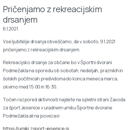
Pričenjamo z rekreacijskim
drsanjem
6.1.2021
Vse ljubitelje drsanja obveščamo, da v soboto, 9.1.2021
pričenjamo z rekreacijskim drsanjem.
Rekreacijsko drsanje za občane bo v Športni dvorani
Podmežakla na sporedu ob sobotah, nedeljah, praznikih in
šolskih počitnicah predvidoma do konca meseca marca,
okvirno med 15:00 in 16:30.
Točen razpored aktivnosti najdete na spletni strani Zavoda
za šport Jesenice v uradnem urniku Športne dvorane
Podmežakla ali na povezavi:
https://urniki.zsport-jesenice.si