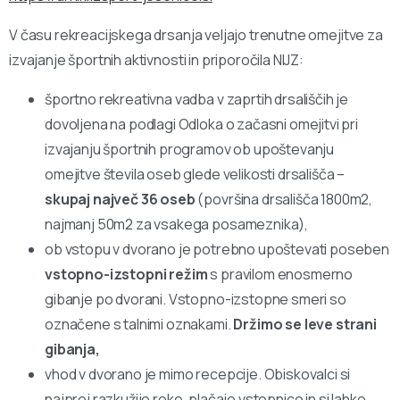
V času rekreacijskega drsanja veljajo trenutne omejitve za
izvajanje športnih aktivnosti in priporočila NIJZ:
športno rekreativna vadba v zaprtih drsališčih je
dovoljena na podlagi Odloka o začasni omejitvi pri
izvajanju športnih programov ob upoštevanju
omejitve števila oseb glede velikosti drsališča –
skupaj največ 36 oseb
(površina drsališča 1800m2,
najmanj 50m2 za vsakega posameznika),
ob vstopu v dvorano je potrebno upoštevati poseben
vstopno-izstopni režim
s pravilom enosmerno
gibanje po dvorani. Vstopno-izstopne smeri so
označene s talnimi oznakami.
Držimo se leve strani
gibanja,
vhod v dvorano je mimo recepcije. Obiskovalci si
najprej razkužijo roke, plačajo vstopnico in si lahko