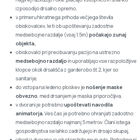
izposodijo drsalno opremo,
v primeru hkratnega prihoda večjega števila
obiskovalcev, le ti ob upoštevanju zadostne
medsebojne razdalje (vsaj 1,5m)
počakajo zunaj
objekta,
obiskovalci pri preobuvanju pazijo na ustrezno
medsebojno razdaljo
in uporabljajo vse razpoložljive
klopce okoli drsališča z garderobo št.2, kjer so
sanitarije,
do vstopa na ledeno ploskev je
nošenje maske
obvezno
, med drsanjem je maska priporočljiva,
v dvorani je potrebno
upoštevati navodila
animatorja.
Ves čas je potrebno ohranjati zadostno
medsebojno razdaljo najmanj 5 metrov. Člani istega
gospodinjstva se lahko zadržujejo in drsajo skupaj,
izhod iz dvorane je ob steni tribune in avle. Potrebno si