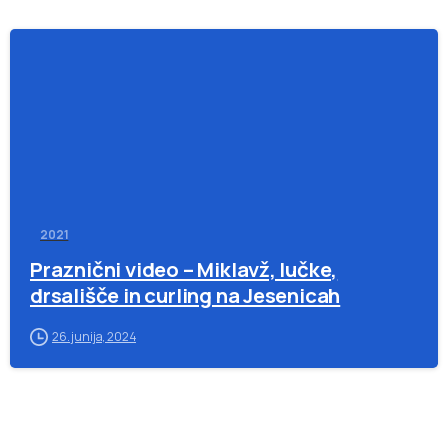
-
2021
Praznični video – Miklavž, lučke,
drsališče in curling na Jesenicah
26. junija, 2024