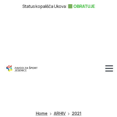
Status kopališča Ukova:
OBRATUJE
Pričenjamo
z
rekreacijskim
drsanjem
Home
ARHIV
2021