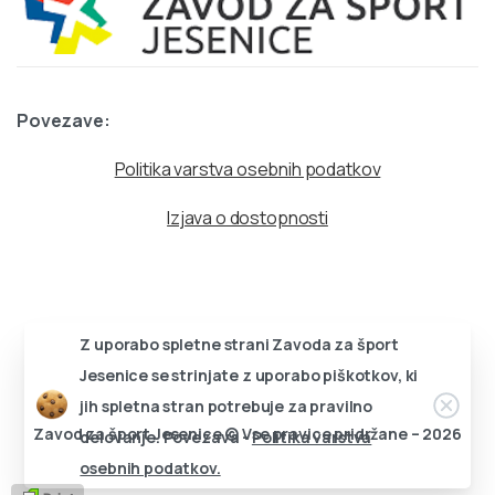
Povezave:
Politika varstva osebnih podatkov
Izjava o dostopnosti
Z uporabo spletne strani Zavoda za šport
Jesenice se strinjate z uporabo piškotkov, ki
Zapri
jih spletna stran potrebuje za pravilno
Zavod za šport Jesenice © Vse pravice pridržane – 2026
delovanje. Povezava -
Politika varstva
osebnih podatkov.