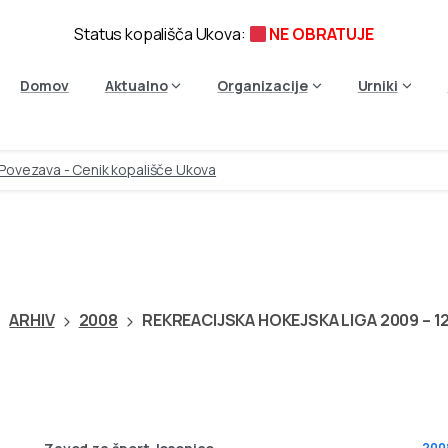
Status kopališča Ukova:
NE OBRATUJE
Domov
Aktualno
Organizacije
Urniki
Povezava - Cenik kopališče Ukova
SKA
HOKEJSKA
LIGA
2009
ARHIV
2008
REKREACIJSKA HOKEJSKA LIGA 2009 – 12
200