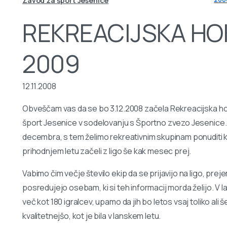
Zavod za šport Jesenice
REKREACIJSKA HO
2009
12.11.2008
Obveščam vas da se bo 3.12.2008 začela Rekreacijska hoke
šport Jesenice v sodelovanju s Športno zvezo Jesenice.
decembra, s tem želimo rekreativnim skupinam ponuditi k
prihodnjem letu začeli z ligo še kak mesec prej.
Vabimo čim večje število ekip da se prijavijo na ligo, pr
posredujejo osebam, ki si teh informacij morda želijo. V l
več kot 180 igralcev, upamo da jih bo letos vsaj toliko ali š
kvalitetnejšo, kot je bila v lanskem letu.