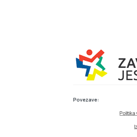
Povezave:
Politik
I