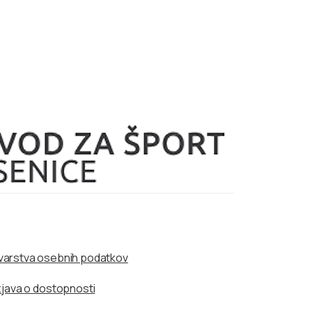
a varstva osebnih podatkov
zjava o dostopnosti