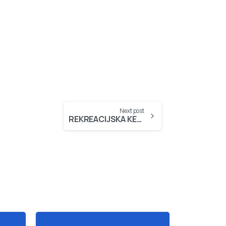
Next post
REKREACIJSKA KEGLJAŠKA LIGA – MRKL 2008/2009 1. DEL – 25.11.2008