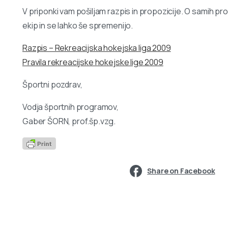
V priponki vam pošiljam razpis in propozicije. O samih pro
ekip in se lahko še spremenijo.
Razpis – Rekreacijska hokejska liga 2009
Pravila rekreacijske hokejske lige 2009
Športni pozdrav,
Vodja športnih programov,
Gaber ŠORN, prof.šp.vzg.
Share on Facebook