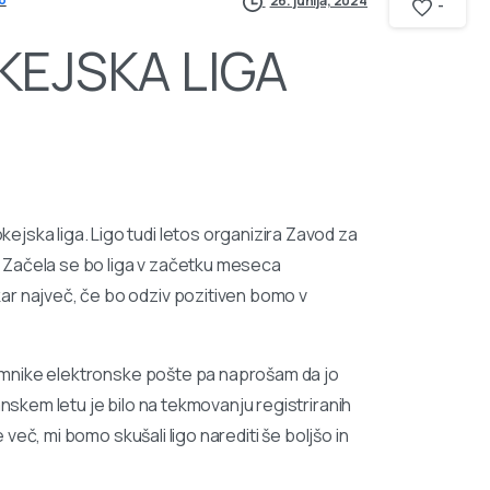
26. junija, 2024
-
KEJSKA LIGA
jska liga. Ligo tudi letos organizira Zavod za
 Začela se bo liga v začetku meseca
ar največ, če bo odziv pozitiven bomo v
ejemnike elektronske pošte pa naprošam da jo
anskem letu je bilo na tekmovanju registriranih
e več, mi bomo skušali ligo narediti še boljšo in