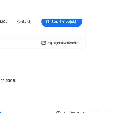
Športni objekti
MCJ
Kontakt
zsj.tajnistvo@siol.net
–
12.11.2008
.11.2008
8