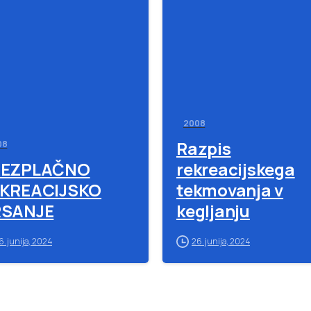
-
2008
Razpis
08
REZPLAČNO
rekreacijskega
KREACIJSKO
tekmovanja v
SANJE
kegljanju
6. junija, 2024
26. junija, 2024