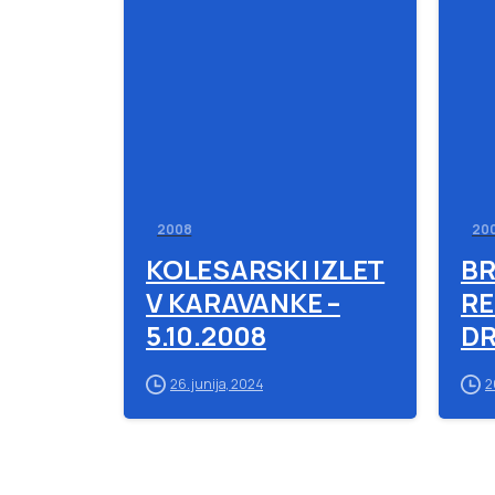
-
2008
20
KOLESARSKI IZLET
B
V KARAVANKE –
RE
5.10.2008
DR
26. junija, 2024
2