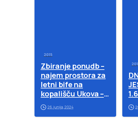
-
2015
Zbiranje ponudb –
201
najem prostora za
DN
letni bife na
JE
kopališču Ukova –
1.
20.5.2015
26. junija, 2024
2