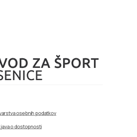
a varstva osebnih podatkov
zjava o dostopnosti