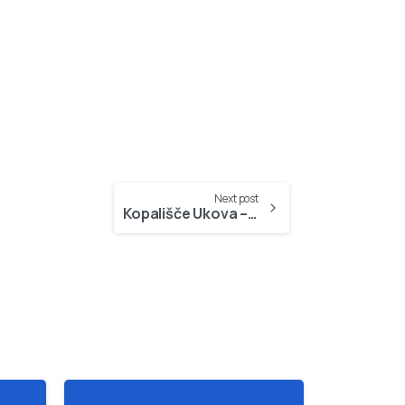
Next post
Kopališče Ukova – obratovalni čas za kopalno sezono 2015