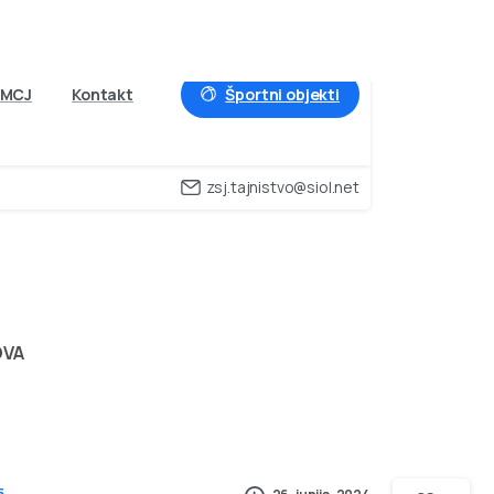
Športni objekti
MCJ
Kontakt
zsj.tajnistvo@siol.net
UKOVA
OVA
5