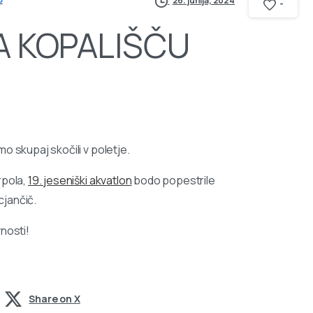
26. junija, 2024
-
A KOPALIŠČU
o skupaj skočili v poletje.
rpola,
19. jeseniški akvatlon
bodo popestrile
cjančič.
nosti!
Share on X