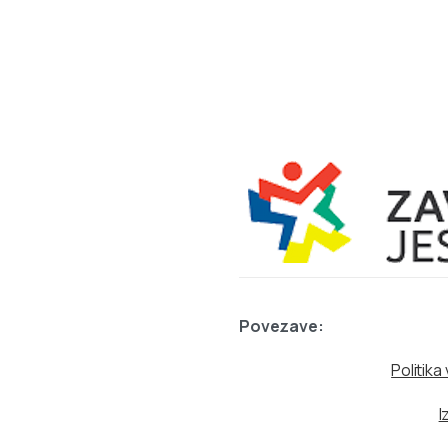
Povezave:
Politik
I