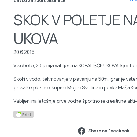
Zavod za šport Jesenice
SKOK V POLETJE N
UKOVA
20.6.2015
V soboto, 20.junija vabljeni na KOPALIŠČE UKOVA, kjer bom
Skoki v vodo, tekmovanje v plavanju na 50m, igranje vate
plesalke plesne skupine Mojce Svetina in pevka Maša Ko
Vabljeni na letošnje prve vodne športno rekreativne aktiv
Share on Facebook