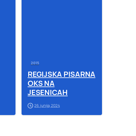
-
-
2015
REGIJSKA PISARNA
OKS NA
JESENICAH
26. junija, 2024