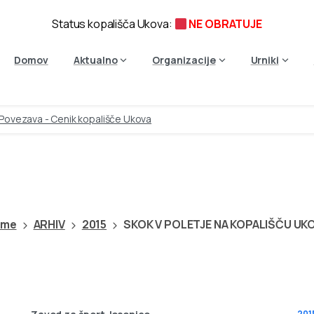
Status kopališča Ukova:
NE OBRATUJE
Domov
Aktualno
Organizacije
Urniki
Povezava - Cenik kopališče Ukova
V
POLETJE
NA
KOPALIŠČU
ome
ARHIV
2015
SKOK V POLETJE NA KOPALIŠČU UK
201