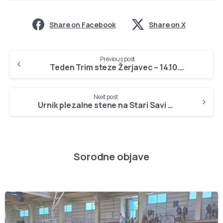
Share on Facebook
Share on X
Continue
Previous post
Reading
Teden Trim steze Žerjavec – 14.10.2016
Next post
Urnik plezalne stene na Stari Savi v času božično novoletnih praznikov
Sorodne objave
-