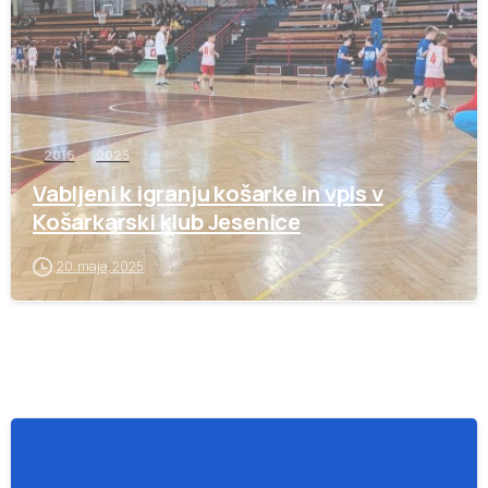
2016
2025
Vabljeni k igranju košarke in vpis v
Košarkarski klub Jesenice
20. maja, 2025
-