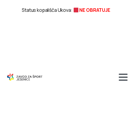
Status kopališča Ukova:
NE OBRATUJE
Snemanje
televizijskega
oglasa
na
Jesenicah
–
15.11.2016