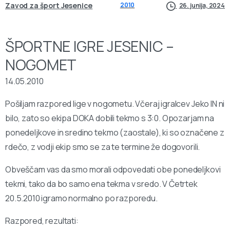
Zavod za šport Jesenice
2010
26. junija, 2024
ŠPORTNE IGRE JESENIC –
NOGOMET
14.05.2010
Pošiljam razpored lige v nogometu. Včeraj igralcev Jeko IN ni
bilo, zato so ekipa DOKA dobili tekmo s 3:0. Opozarjam na
ponedeljkove in sredino tekmo (zaostale), ki so označene z
rdečo, z vodji ekip smo se za te termine že dogovorili.
Obveščam vas da smo morali odpovedati obe ponedeljkovi
tekmi, tako da bo samo ena tekma v sredo. V Četrtek
20.5.2010 igramo normalno po razporedu.
Razpored, rezultati: