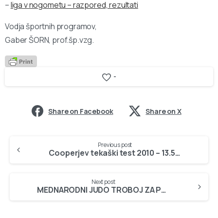
–
liga v nogometu – razpored, rezultati
Vodja športnih programov,
Gaber ŠORN, prof.šp.vzg.
-
Share on Facebook
Share on X
Continue
Previous post
Reading
Cooperjev tekaški test 2010 – 13.5.2010, slike
Next post
MEDNARODNI JUDO TROBOJ ZA POKAL»INTEGRAL AVTO JESENICE 2010« – 24.05.2010