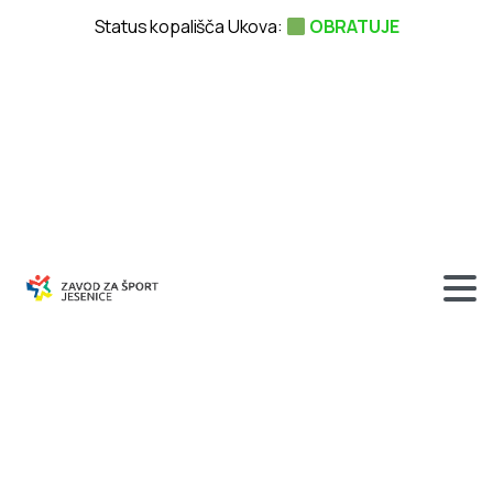
Status kopališča Ukova:
OBRATUJE
ŠPORTNE
IGRE
JESENIC
–
NOGOMET
–
14.05.2010