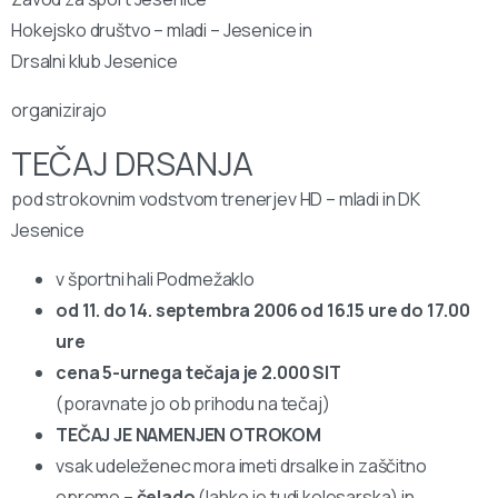
Hokejsko društvo – mladi – Jesenice in
Drsalni klub Jesenice
organizirajo
TEČAJ DRSANJA
pod strokovnim vodstvom trenerjev HD – mladi in DK
Jesenice
v športni hali Podmežaklo
od 11. do 14. septembra 2006
od 16.15 ure do 17.00
ure
cena 5-urnega tečaja je 2.000 SIT
(poravnate jo ob prihodu na tečaj)
TEČAJ JE NAMENJEN OTROKOM
vsak udeleženec mora imeti drsalke in zaščitno
opremo –
čelado
(lahko je tudi kolesarska) in