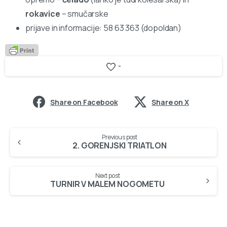
rokavice
– smučarske
prijave in informacije: 58 63 363 (dopoldan)
-
Share on Facebook
Share on X
Continue
Previous post
Reading
2. GORENJSKI TRIATLON
Next post
TURNIR V MALEM NOGOMETU