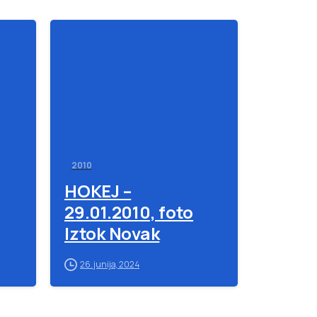
-
-
2010
HOKEJ –
29.01.2010, foto
Iztok Novak
26. junija, 2024