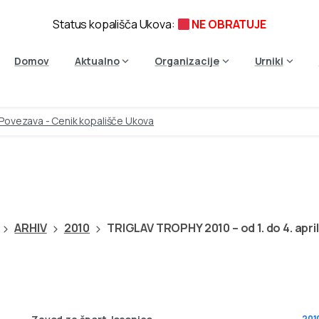
Status kopališča Ukova:
NE OBRATUJE
Domov
Aktualno
Organizacije
Urniki
Povezava - Cenik kopališče Ukova
TROPHY
2010
–
od
1.
do
4.
a
ARHIV
2010
TRIGLAV TROPHY 2010 – od 1. do 4. apri
201