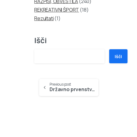
RAZPISI, OBVESTILA
(240)
REKREATIVNI ŠPORT
(18)
Rezultati
(1)
Išči
Išči
Continue
Previous post
Državno prvenstvo v športnem ribolovu bo na Jesenicah – 27.03.2010
Reading