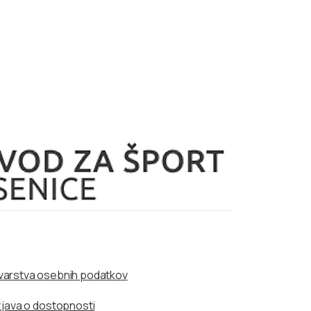
a varstva osebnih podatkov
zjava o dostopnosti