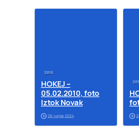
-
2010
HOKEJ –
20
05.02.2010, foto
HO
Iztok Novak
fo
26. junija, 2024
2