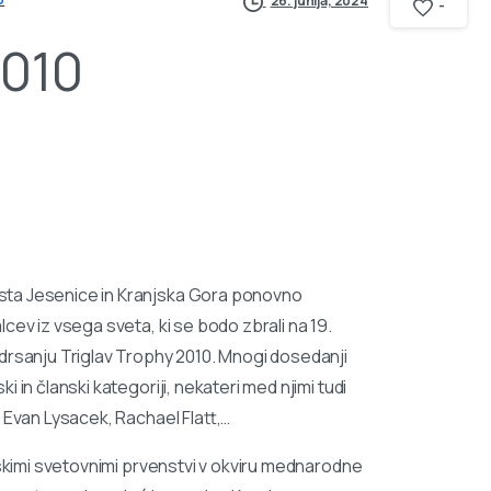
26. junija, 2024
-
2010
sta Jesenice in Kranjska Gora ponovno
cev iz vsega sveta, ki se bodo zbrali na 19.
sanju Triglav Trophy 2010. Mnogi dosedanji
 in članski kategoriji, nekateri med njimi tudi
 Evan Lysacek, Rachael Flatt,…
nskimi svetovnimi prvenstvi v okviru mednarodne