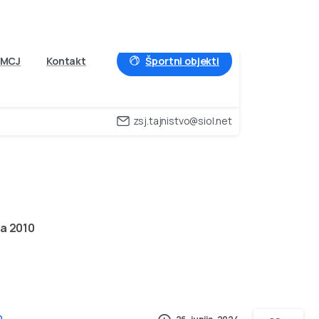
Športni objekti
MCJ
Kontakt
zsj.tajnistvo@siol.net
prila
2010
la 2010
0