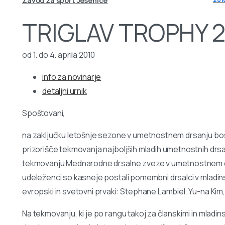
Zavod za šport Jesenice
TRIGLAV TROPHY 
od 1. do 4. aprila 2010
info za novinarje
detaljni urnik
Spoštovani,
na zaključku letošnje sezone v umetnostnem drsanju bo
prizorišče tekmovanja najboljših mladih umetnostnih drsal
tekmovanju Mednarodne drsalne zveze v umetnostnem dr
udeleženci so kasneje postali pomembni drsalci v mladinski
evropski in svetovni prvaki: Stephane Lambiel, Yu-na Kim,
Na tekmovanju, ki je po rangu takoj za članskimi in mladi