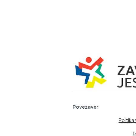
Povezave:
Politik
I