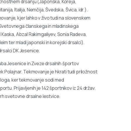
etnostnem drsanju (Japonska, Koreja,
nija, Italija, Nemčija, Švedska, Švica, idr.).
vanje, kjer lahko v živo tudi na slovenskem
in Svetovnega članskega in mladinskega
l Kaska, Abzal Rakimgaliyev, Sonia Radeva,
 ter mladi japonski in korejski drsalci).
 drsalci DK Jesenice.
luba Jesenice in Zveze drsalnih športov
 Polajnar. Tekmovanje je hkrati tudi priložnost
zloga, ker tekmovanje sodi med
u. Prijavljenih je 142 športnikov iz 24 držav.
vrh svetovne drsalne lestvice.