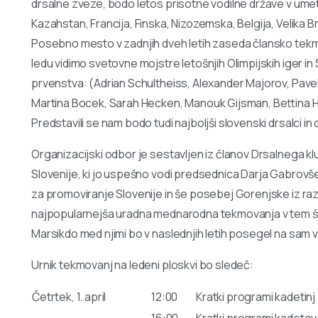
drsalne zveze, bodo letos prisotne vodilne države v um
Kazahstan, Francija, Finska, Nizozemska, Belgija, Velika Brita
Posebno mesto v zadnjih dveh letih zaseda člansko tekmo
ledu vidimo svetovne mojstre letošnjih Olimpijskih iger 
prvenstva: (Adrian Schultheiss, Alexander Majorov, Pave
Martina Bocek, Sarah Hecken, Manouk Gijsman, Bettina Heim
Predstavili se nam bodo tudi najboljši slovenski drsalci in
Organizacijski odbor je sestavljen iz članov Drsalnega k
Slovenije, ki jo uspešno vodi predsednica Darja Gabrovšek
za promoviranje Slovenije in še posebej Gorenjske iz ra
najpopularnejša uradna mednarodna tekmovanja v tem šport
Marsikdo med njimi bo v naslednjih letih posegel na sam 
Urnik tekmovanj na ledeni ploskvi bo sledeč:
Četrtek, 1. april
12:00
Kratki programi kadetinj
16:00
Kratki programi kadetov