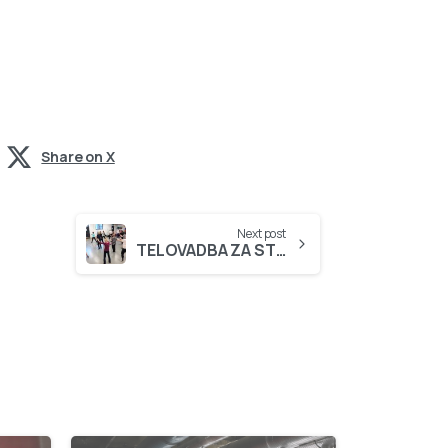
Share on X
Next post
TELOVADBA ZA STAREJŠE – PRIČNEMO V PONEDELJEK, 7. OKTOBRA