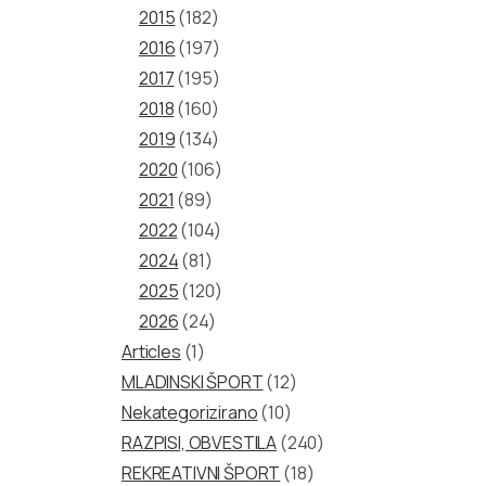
2015
(182)
2016
(197)
2017
(195)
2018
(160)
2019
(134)
2020
(106)
2021
(89)
2022
(104)
2024
(81)
2025
(120)
2026
(24)
Articles
(1)
MLADINSKI ŠPORT
(12)
Nekategorizirano
(10)
RAZPISI, OBVESTILA
(240)
REKREATIVNI ŠPORT
(18)