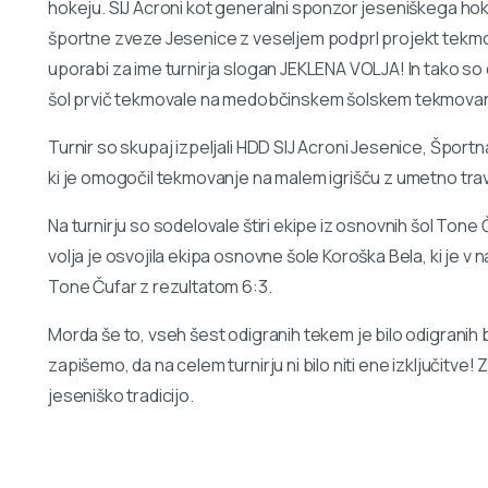
hokeju. SIJ Acroni kot generalni sponzor jeseniškega hok
športne zveze Jesenice z veseljem podprl projekt tekmova
uporabi za ime turnirja slogan JEKLENA VOLJA! In tako so
šol prvič tekmovale na medobčinskem šolskem tekmovanj
Turnir so skupaj izpeljali HDD SIJ Acroni Jesenice, Šport
ki je omogočil tekmovanje na malem igrišču z umetno t
Na turnirju so sodelovale štiri ekipe iz osnovnih šol Tone
volja je osvojila ekipa osnovne šole Koroška Bela, ki je 
Tone Čufar z rezultatom 6:3.
Morda še to, vseh šest odigranih tekem je bilo odigranih
zapišemo, da na celem turnirju ni bilo niti ene izključitv
jeseniško tradicijo.