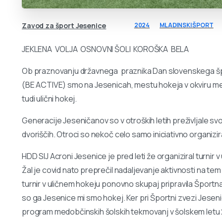
Zavod za šport Jesenice
2024
MLADINSKI ŠPORT
JEKLENA VOLJA OSNOVNI ŠOLI KOROŠKA BELA
Ob praznovanju državnega praznika Dan slovenskega šp
(BE ACTIVE) smo na Jesenicah, mestu hokeja v okviru med
tudi ulični hokej.
Generacije Jeseničanov so v otroških letih preživljale svo
dvoriščih. Otroci so nekoč celo samo iniciativno organizira
HDD SIJ Acroni Jesenice je pred leti že organiziral turnir
Žal je covid nato preprečil nadaljevanje aktivnosti na tem
turnir v uličnem hokeju ponovno skupaj pripravila Športn
so ga Jesenice mi smo hokej. Ker pri Športni zvezi Jesenice
program medobčinskih šolskih tekmovanj v šolskem letu 