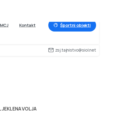
Športni objekti
MCJ
Kontakt
zsj.tajnistvo@siol.net
A
POKAL
JEKLENA
L JEKLENA VOLJA