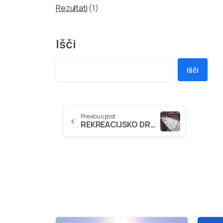
Rezultati
(1)
Išči
Išči
Continue
Previous post
REKREACIJSKO DRSANJE – PRIČNEMO V SOBOTO, 28.9.2024
Reading