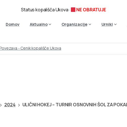
Status kopališča Ukova:
NE OBRATUJE
Domov
Aktualno
Organizacije
Urniki
Povezava - Cenik kopališče Ukova
TURNIR
OSNOVNIH
ŠOL
Z
VOLJA
2024
ULIČNI HOKEJ – TURNIR OSNOVNIH ŠOL ZA POKA