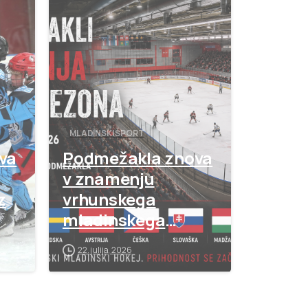
-
-
MLADINSKI ŠPORT
va
Podmežakla znova
v znamenju
z
vrhunskega
mladinskega
hokeja
22. julija, 2026