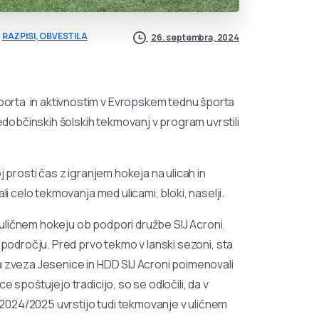
RAZPISI, OBVESTILA
26. septembra, 2024
orta in aktivnostim v Evropskem tednu športa
občinskih šolskih tekmovanj v program uvrstili
j prosti čas z igranjem hokeja na ulicah in
li celo tekmovanja med ulicami, bloki, naselji.
 v uličnem hokeju ob podpori družbe SIJ Acroni.
 področju. Pred prvo tekmo v lanski sezoni, sta
a zveza Jesenice in HDD SIJ Acroni poimenovali
 spoštujejo tradicijo, so se odločili, da v
2024/2025 uvrstijo tudi tekmovanje v uličnem