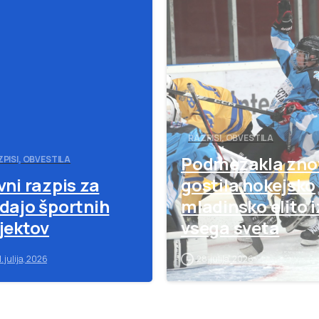
-
RAZPISI, OBVESTILA
Podmežakla zno
PISI, OBVESTILA
vni razpis za
gostila hokejsko
dajo športnih
mladinsko elito i
jektov
vsega sveta
1. julija, 2026
28. julija, 2026