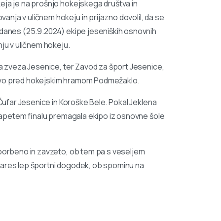
eja je na prošnjo hokejskega društva in
nja v uličnem hokeju in prijazno dovolil, da se
 danes (25.9.2024) ekipe jeseniških osnovnih
u v uličnem hokeju.
na zveza Jesenice, ter Zavod za šport Jesenice,
ravo pred hokejskim hramom Podmežaklo.
 Čufar Jesenice in Koroške Bele. Pokal Jeklena
v napetem finalu premagala ekipo iz osnovne šole
 borbeno in zavzeto, ob tem pa s veseljem
e! Zares lep športni dogodek, ob spominu na