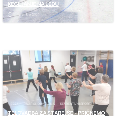
KEGLJANJE NA LEDU
11. novembra, 2024
-
2024
RAZPISI, OBVESTILA
REKREATIVNI ŠPORT
TELOVADBA ZA STAREJŠE – PRIČNEMO