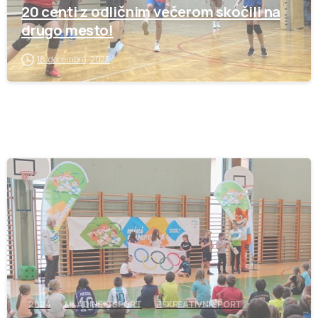
20 centi z odličnim večerom skočili na
drugo mesto!
18. decembra, 2025
-
2024
MLADINSKI ŠPORT
REKREATIVNI ŠPORT