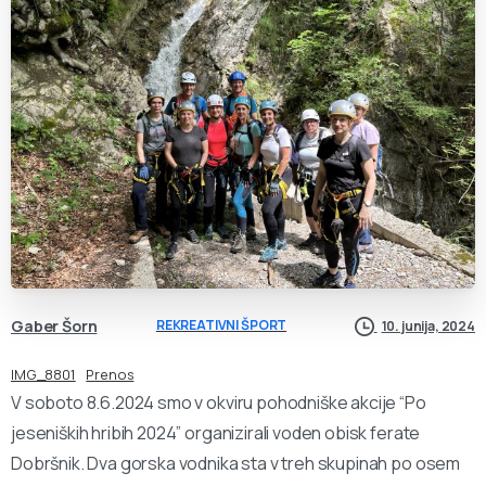
Gaber Šorn
REKREATIVNI ŠPORT
10. junija, 2024
IMG_8801
Prenos
V soboto 8.6.2024 smo v okviru pohodniške akcije “Po
jeseniških hribih 2024” organizirali voden obisk ferate
Dobršnik. Dva gorska vodnika sta v treh skupinah po osem