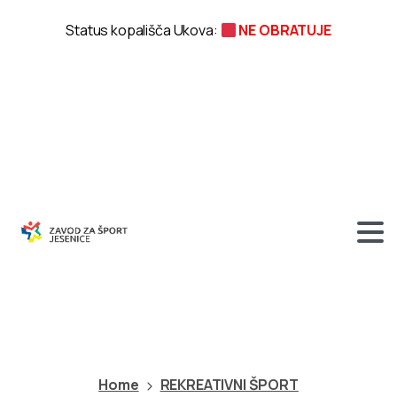
Status kopališča Ukova:
NE OBRATUJE
Voden
obisk
ferate
Dobršnik
Home
REKREATIVNI ŠPORT