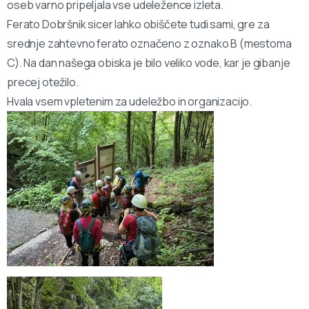
oseb varno pripeljala vse udeležence izleta.
Ferato Dobršnik sicer lahko obiščete tudi sami, gre za
srednje zahtevno ferato označeno z oznako B (mestoma
C). Na dan našega obiska je bilo veliko vode, kar je gibanje
precej otežilo.
Hvala vsem vpletenim za udeležbo in organizacijo.