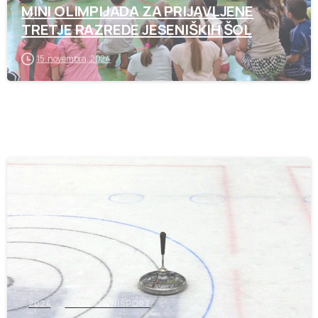
MINI OLIMPIJADA ZA PRIJAVLJENE
TRETJE RAZREDE JESENIŠKIH ŠOL
15. novembra, 2024
-
2024
REKREATIVNI ŠPORT