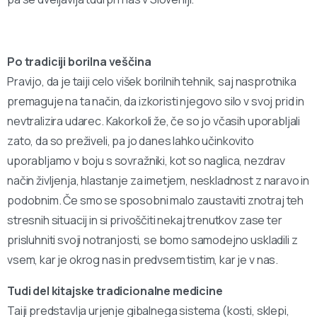
Po tradiciji borilna veščina
Pravijo, da je taiji celo višek borilnih tehnik, saj nasprotnika
premaguje na ta način, da izkoristi njegovo silo v svoj prid in
nevtralizira udarec. Kakorkoli že, če so jo včasih uporabljali
zato, da so preživeli, pa jo danes lahko učinkovito
uporabljamo v boju s sovražniki, kot so naglica, nezdrav
način življenja, hlastanje za imetjem, neskladnost z naravo in
podobnim. Če smo se sposobni malo zaustaviti znotraj teh
stresnih situacij in si privoščiti nekaj trenutkov zase ter
prisluhniti svoji notranjosti, se bomo samodejno uskladili z
vsem, kar je okrog nas in predvsem tistim, kar je v nas.
Tudi del kitajske tradicionalne medicine
Taiji predstavlja urjenje gibalnega sistema (kosti, sklepi,