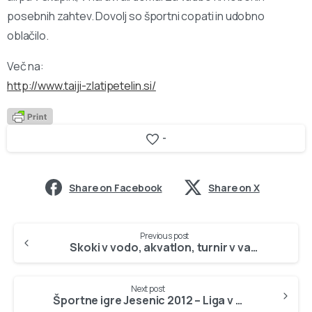
posebnih zahtev. Dovolj so športni copati in udobno
oblačilo.
Več na:
http://www.taiji-zlatipetelin.si/
-
Share on Facebook
Share on X
Continue
Previous post
Reading
Skoki v vodo, akvatlon, turnir v vaterpolu
Next post
Športne igre Jesenic 2012 – Liga v odbojki