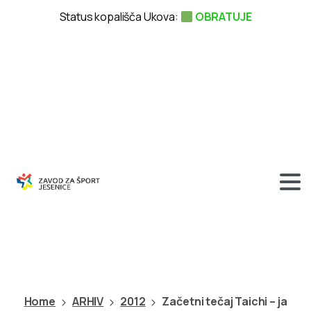
Status kopališča Ukova:
OBRATUJE
Začetni
tečaj
Taichi
–
ja
Home
ARHIV
2012
Začetni tečaj Taichi – ja