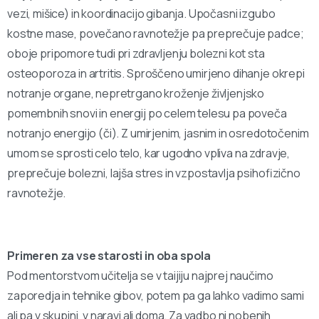
vezi, mišice) in koordinacijo gibanja. Upočasni izgubo
kostne mase, povečano ravnotežje pa preprečuje padce;
oboje pripomore tudi pri zdravljenju bolezni kot sta
osteoporoza in artritis. Sproščeno umirjeno dihanje okrepi
notranje organe, nepretrgano kroženje življenjsko
pomembnih snovi in energij po celem telesu pa poveča
notranjo energijo (či). Z umirjenim, jasnim in osredotočenim
umom se sprosti celo telo, kar ugodno vpliva na zdravje,
preprečuje bolezni, lajša stres in vzpostavlja psihofizično
ravnotežje.
Primeren za vse starosti in oba spola
Pod mentorstvom učitelja se v taijiju najprej naučimo
zaporedja in tehnike gibov, potem pa ga lahko vadimo sami
ali pa v skupini, v naravi ali doma. Za vadbo ni nobenih