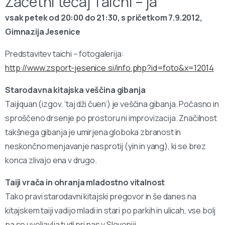
Začetni tečaj Taichi – ja
vsak petek od 20:00 do 21:30, s pričetkom 7.9.2012,
Gimnazija Jesenice
Predstavitev taichi – fotogalerija:
http://www.zsport-jesenice.si/info.php?id=foto&x=12014
Starodavna kitajska veščina gibanja
Taijiquan (izgov. ‘taj dži čuen’) je veščina gibanja. Počasno in
sproščeno drsenje po prostoru ni improvizacija. Značilnost
takšnega gibanja je umirjena globoka zbranost in
neskončno menjavanje nasprotij (yin in yang), ki se brez
konca zlivajo ena v drugo.
Taiji vrača in ohranja mladostno vitalnost
Tako pravi starodavni kitajski pregovor in še danes na
kitajskem taiji vadijo mladi in stari po parkih in ulicah, vse bolj
pa se uveljavlja tudi pri nas v Sloveniji.