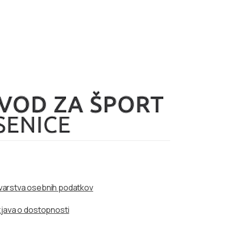
a varstva osebnih podatkov
zjava o dostopnosti