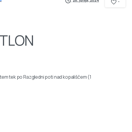
26. junija, 2024
-
ATLON
 tem tek po Razgledni poti nad kopališčem (1