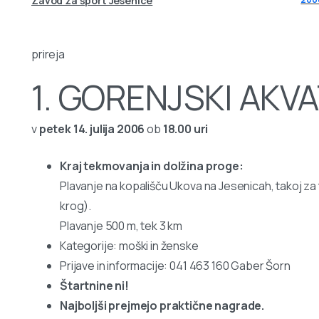
Zavod za šport Jesenice
prireja
1. GORENJSKI AKV
v
petek 14. julija 2006
ob
18.00 uri
Kraj tekmovanja in dolžina proge:
Plavanje na kopališču Ukova na Jesenicah, takoj za
krog).
Plavanje 500 m, tek 3 km
Kategorije: moški in ženske
Prijave in informacije: 041 463 160 Gaber Šorn
Štartnine ni!
Najboljši prejmejo praktične nagrade.