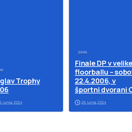
-
2006
Finale DP v veli
floorballu – sob
06
iglav Trophy
22.4.2006, v
06
športni dvorani 
Prežihovega
6. junija, 2024
26. junija, 2024
Voranca