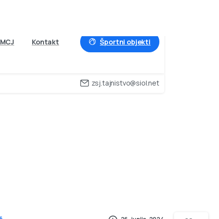
Športni objekti
MCJ
Kontakt
zsj.tajnistvo@siol.net
6