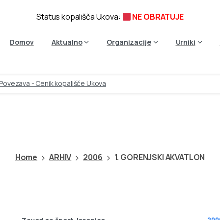
Status kopališča Ukova:
NE OBRATUJE
Domov
Aktualno
Organizacije
Urniki
Povezava - Cenik kopališče Ukova
1.
GORENJSKI
AKVATLON
Home
ARHIV
2006
1. GORENJSKI AKVATLON
200