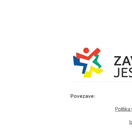
Povezave:
Politik
I