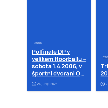
-
2006
Polfinale DP v
velikem floorballu –
20
sobota 1.4.2006, v
Tr
športni dvorani OŠ
20
Prežihovega
26. junija, 2024
2
Voranca