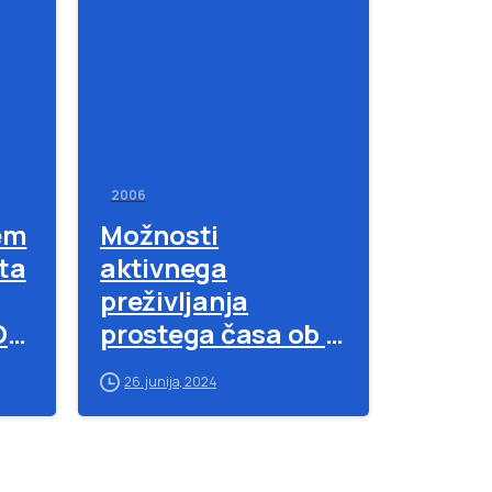
-
-
2006
kem
Možnosti
ota
aktivnega
preživljanja
OŠ
prostega časa ob 1.
maju
26. junija, 2024