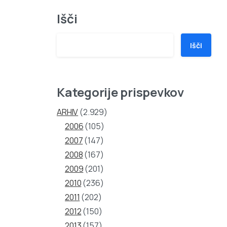
Išči
Išči
Kategorije prispevkov
ARHIV
(2.929)
2006
(105)
2007
(147)
2008
(167)
2009
(201)
2010
(236)
2011
(202)
2012
(150)
2013
(157)