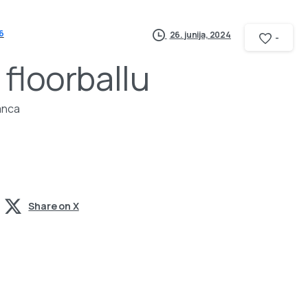
6
26. junija, 2024
-
 floorballu
anca
Share on X