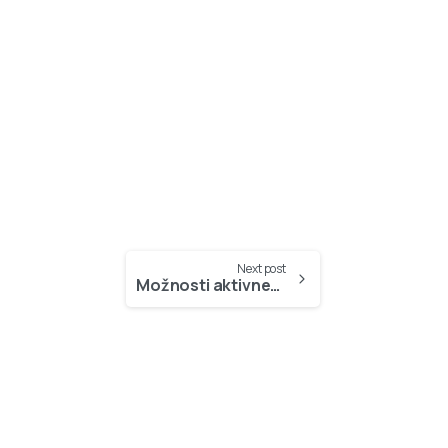
Next post
Možnosti aktivnega preživljanja prostega časa ob 1. maju