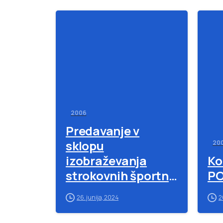
-
2006
Predavanje v
sklopu
20
izobraževanja
Ko
strokovnih športni
PO
h delavcev
26. junija, 2024
2