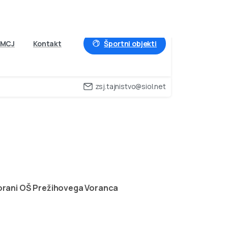
Športni objekti
MCJ
Kontakt
zsj.tajnistvo@siol.net
4.2006,
v
športni
nca
dvorani OŠ Prežihovega Voranca