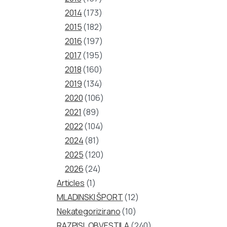
2014
(173)
2015
(182)
2016
(197)
2017
(195)
2018
(160)
2019
(134)
2020
(106)
2021
(89)
2022
(104)
2024
(81)
2025
(120)
2026
(24)
Articles
(1)
MLADINSKI ŠPORT
(12)
Nekategorizirano
(10)
RAZPISI, OBVESTILA
(240)