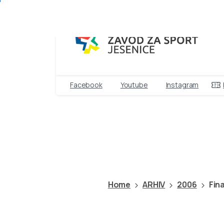
Facebook
Youtube
Instagram
Finale
DP
v
veli
dv
Home
ARHIV
2006
Fin