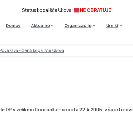
Status kopališča Ukova:
NE OBRATUJE
Domov
Aktualno
Organizacije
Urniki
Povezava - Cenik kopališče Ukova
kem
floorballu
–
sobota
22.
orani
OŠ
Prežihovega
Vora
ale DP v velikem floorballu – sobota 22.4.2006, v športni 