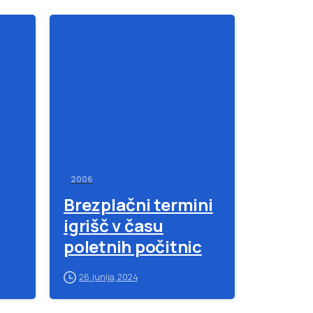
-
-
2006
Brezplačni termini
igrišč v času
poletnih počitnic
26. junija, 2024