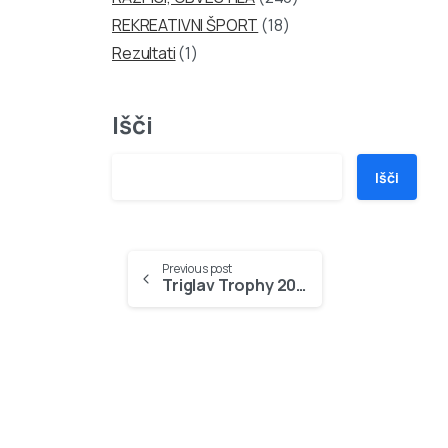
REKREATIVNI ŠPORT
(18)
Rezultati
(1)
Išči
Išči
Continue
Previous post
Triglav Trophy 2006
Reading