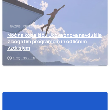
RAZPISI, OBVESTILA
Noč na kopališču Ukova znova navdušila
z bogatim programom in odličnim
vzdušjem
4. avgusta, 2026
-