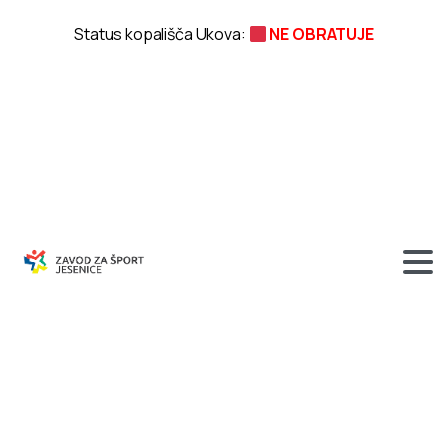
Status kopališča Ukova:
NE OBRATUJE
Akcija
“Osvajalec
Španovega
vrha
2024”