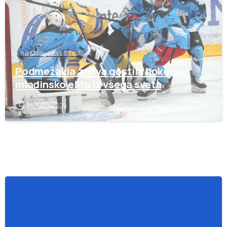
RAZPISI, OBVESTILA
Podmežakla znova gostila hokejsko
mladinsko elito iz vsega sveta
28. julija, 2026
-