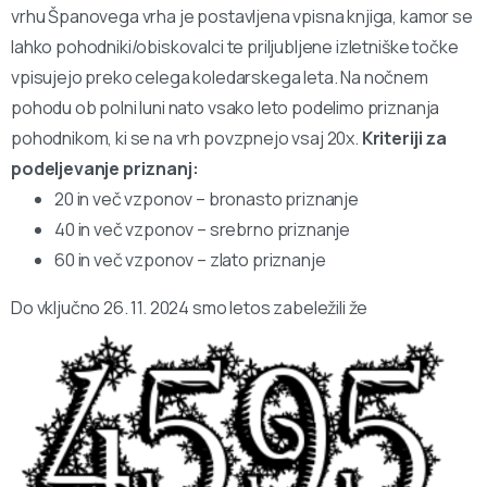
vrhu Španovega vrha je postavljena vpisna knjiga, kamor se
lahko pohodniki/obiskovalci te priljubljene izletniške točke
vpisujejo preko celega koledarskega leta. Na nočnem
pohodu ob polni luni nato vsako leto podelimo priznanja
pohodnikom, ki se na vrh povzpnejo vsaj 20x.
Kriteriji za
podeljevanje priznanj:
20 in več vzponov – bronasto priznanje
40 in več vzponov – srebrno priznanje
60 in več vzponov – zlato priznanje
Do vključno 26. 11. 2024 smo letos zabeležili že