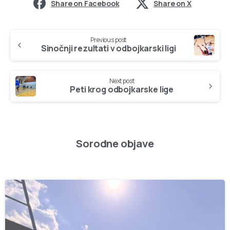
Share on Facebook
Share on X
Continue
Previous post
Reading
Sinočnji rezultati v odbojkarski ligi
Next post
Peti krog odbojkarske lige
Sorodne objave
-