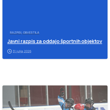
RAZPISI, OBVESTILA
Javni razpis za oddajo športnih objektov
31. julija, 2026
-