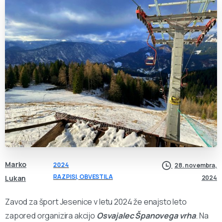
Marko
2024
28. novembra,
RAZPISI, OBVESTILA
Lukan
2024
Zavod za šport Jesenice v letu 2024 že enajsto leto
zapored organizira akcijo
Osvajalec Španovega vrha
. Na