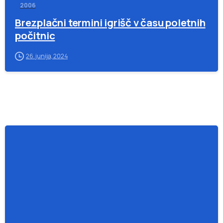
2006
Brezplačni termini igrišč v času poletnih
počitnic
26. junija, 2024
-