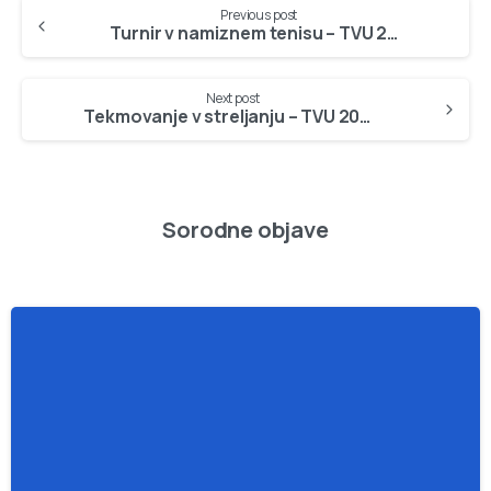
Continue
Previous post
Reading
Turnir v namiznem tenisu – TVU 2006 – Podmežakla, 19. oktober 2006, rezultati
Next post
Tekmovanje v streljanju – TVU 2006 – Slovenski Javornik, 24. oktober 2006
Sorodne objave
-