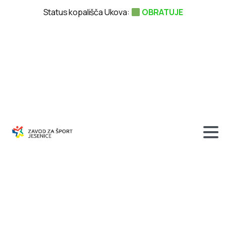
Status kopališča Ukova:
OBRATUJE
HOKEJ
–
liga
EBEL
–
dvorana
Podmežakla,
18.10.2006