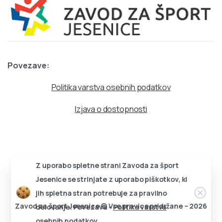
Povezave:
Politika varstva osebnih podatkov
Izjava o dostopnosti
Z uporabo spletne strani Zavoda za šport
Jesenice se strinjate z uporabo piškotkov, ki
Zapri
jih spletna stran potrebuje za pravilno
Zavod za šport Jesenice © Vse pravice pridržane – 2026
delovanje. Povezava -
Politika varstva
osebnih podatkov.