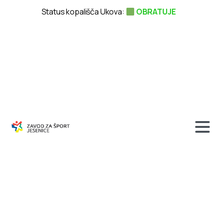
Status kopališča Ukova:
OBRATUJE
Tekmovanje
v
streljanju
–
TVU
2006
–
Slovenski
Javornik,
24.
oktober
2006