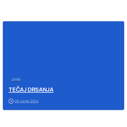
-
2006
TEČAJ DRSANJA
26. junija, 2024