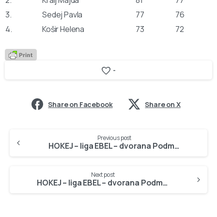
3.
Sedej Pavla
77
76
4.
Košir Helena
73
72
-
Share on Facebook
Share on X
Continue
Previous post
Reading
HOKEJ – liga EBEL – dvorana Podmežakla, 18.10.2006
Next post
HOKEJ – liga EBEL – dvorana Podmežakla, 27.10.2006