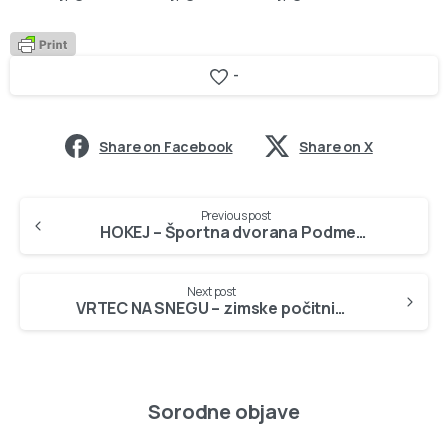
-
Share on Facebook
Share on X
Continue
Previous post
Reading
HOKEJ – Športna dvorana Podmežakla, 28.12.2006
Next post
VRTEC NA SNEGU – zimske počitnice 2006, Španov vrh
Sorodne objave