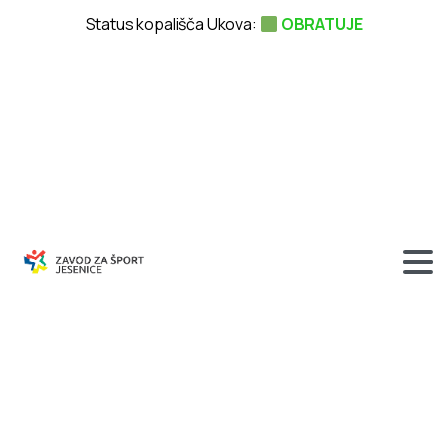
Status kopališča Ukova:
OBRATUJE
HOKEJ
–
liga
EBEL
–
Športna
dvorana
Podmežakla,
29.12.2006