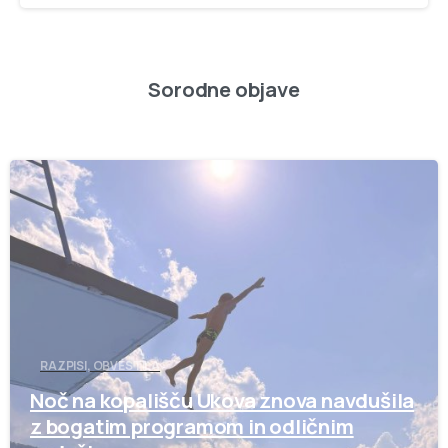
Sorodne objave
-
RAZPISI, OBVESTILA
Noč na kopališču Ukova znova navdušila
z bogatim programom in odličnim