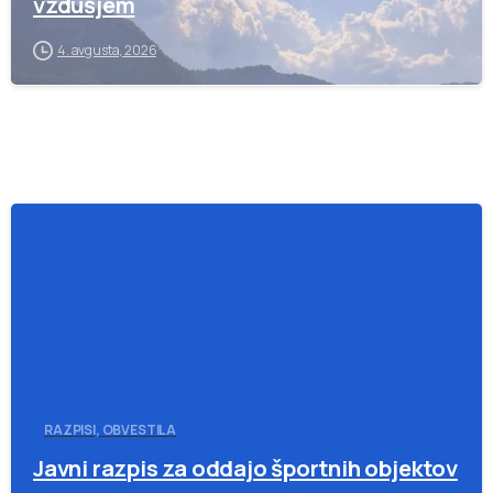
vzdušjem
4. avgusta, 2026
-
RAZPISI, OBVESTILA
Javni razpis za oddajo športnih objektov