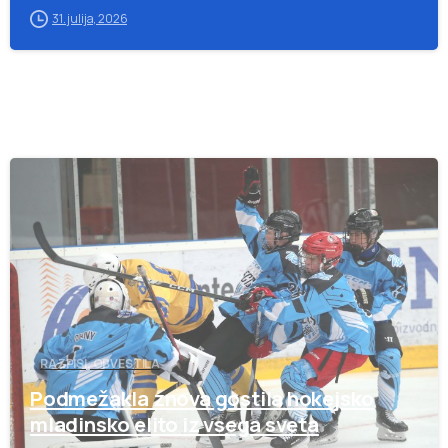
31. julija, 2026
-
RAZPISI, OBVESTILA
Podmežakla znova gostila hokejsko
mladinsko elito iz vsega sveta