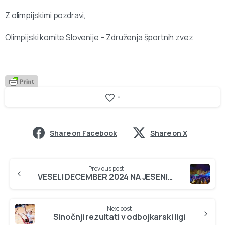
Z olimpijskimi pozdravi,
Olimpijski komite Slovenije – Združenja športnih zvez
-
Share on Facebook
Share on X
Continue
Previous post
Reading
VESELI DECEMBER 2024 NA JESENICAH
Next post
Sinočnji rezultati v odbojkarski ligi