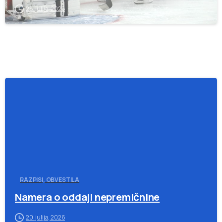
28. julija, 2026
-
RAZPISI, OBVESTILA
Namera o oddaji nepremičnine
20. julija, 2026