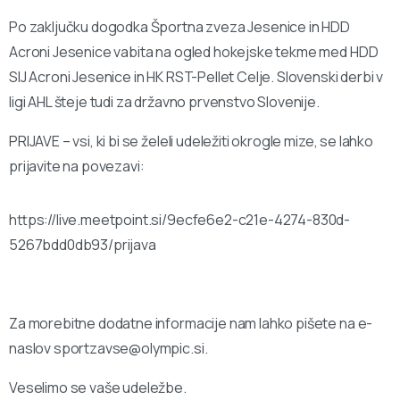
Po zaključku dogodka Športna zveza Jesenice in HDD
Acroni Jesenice vabita na ogled hokejske tekme med HDD
SIJ Acroni Jesenice in HK RST-Pellet Celje. Slovenski derbi v
ligi AHL šteje tudi za državno prvenstvo Slovenije.
PRIJAVE – vsi, ki bi se želeli udeležiti okrogle mize, se lahko
prijavite na povezavi:
https://live.meetpoint.si/9ecfe6e2-c21e-4274-830d-
5267bdd0db93/prijava
Za morebitne dodatne informacije nam lahko pišete na e-
naslov
sportzavse@olympic.si
.
Veselimo se vaše udeležbe.