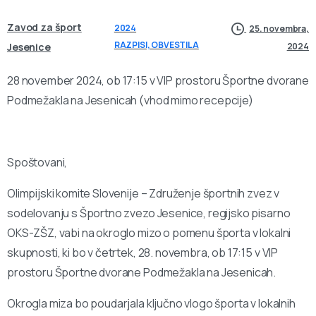
Zavod za šport
2024
25. novembra,
RAZPISI, OBVESTILA
Jesenice
2024
28 november 2024, ob 17:15 v VIP prostoru Športne dvorane
Podmežakla na Jesenicah (vhod mimo recepcije)
Spoštovani,
Olimpijski komite Slovenije – Združenje športnih zvez v
sodelovanju s Športno zvezo Jesenice, regijsko pisarno
OKS-ZŠZ, vabi na okroglo mizo o pomenu športa v lokalni
skupnosti, ki bo v četrtek, 28. novembra, ob 17:15 v VIP
prostoru Športne dvorane Podmežakla na Jesenicah.
Okrogla miza bo poudarjala ključno vlogo športa v lokalnih