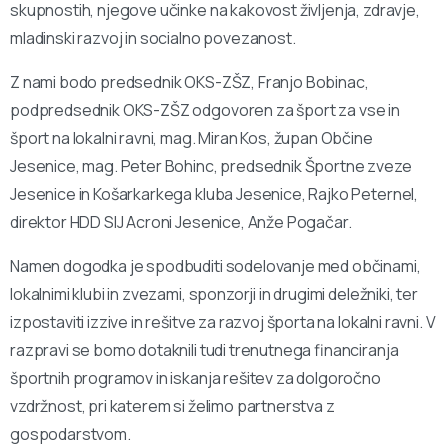
skupnostih, njegove učinke na kakovost življenja, zdravje,
mladinski razvoj in socialno povezanost.
Z nami bodo predsednik OKS-ZŠZ, Franjo Bobinac,
podpredsednik OKS-ZŠZ odgovoren za šport za vse in
šport na lokalni ravni, mag. Miran Kos, župan Občine
Jesenice, mag. Peter Bohinc, predsednik Športne zveze
Jesenice in Košarkarkega kluba Jesenice, Rajko Peternel,
direktor HDD SIJ Acroni Jesenice, Anže Pogačar.
Namen dogodka je spodbuditi sodelovanje med občinami,
lokalnimi klubi in zvezami, sponzorji in drugimi deležniki, ter
izpostaviti izzive in rešitve za razvoj športa na lokalni ravni. V
razpravi se bomo dotaknili tudi trenutnega financiranja
športnih programov in iskanja rešitev za dolgoročno
vzdržnost, pri katerem si želimo partnerstva z
gospodarstvom.