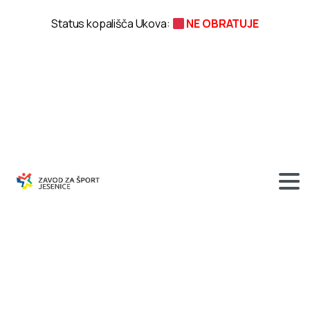
Status kopališča Ukova:
NE OBRATUJE
OKROGLA
MIZA
O
POMENU
ŠPORTA
NA
LOKALNI
RAVNI