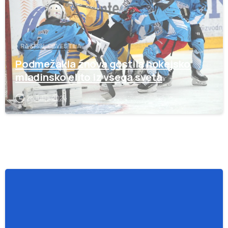
RAZPISI, OBVESTILA
Podmežakla znova gostila hokejsko
mladinsko elito iz vsega sveta
28. julija, 2026
-