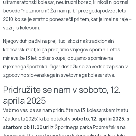
ultramaratonski kolesar, neutrudni borec, ki nikoli ni poznal
besede “ne zmorem”. Žal nam je bil prezgodaj odvzet leta
2010, ko se je smrtno ponesrečil pri tem, kar je imel najraje –
vožnji s kolesom.
Njegov duh pa živi naprej, tudi skozi naš tradicionalni
kolesarski izlet, ki ga prirejamo v njegov spomin. Letos
mineva že 13 let, odkar skupaj obujamo spomine na
izjemnega športnika, čigar dosežki so za vedno zapisani v
zgodovino slovenskega in svetovnega kolesarstva.
Pridružite se nam v soboto, 12.
aprila 2025
Vabimo vas, da se nam pridružite na 13. kolesarskem izletu
“Za Jureta 2025”, ki bo potekal v
soboto, 12. aprila 2025, s
startom ob 11:00 uri
iz Športnega parka Podmežakla na
Jesenicah. Pot nas bo vodila po kolesarski stezi, ki v delu