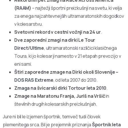
(RAAM)
– najtežji športni preizkušnji na svetu, ki velja
za enega najzahtevnejših ultramaratonskih dogodkov
v kolesarstvu.
Svetovni rekord v cestni vožnji na 24 ur
.
Dve zaporedni zmagi na dirki Le Tour
Direct/Ultime
, ultramaratonski različici klasičnega
Toura, ki jo kolesarji namesto v 21 etapah prevozijo v
eni sami.
Štiri zaporedne zmage na Dirki okoli Slovenije –
DOS RAS Extreme
, od leta 2007 do 2010.
Zmaga na švicarski dirki Tortour leta 2010
.
Zmage na Maratonu Franja, Juriš na Vršič
in
številnih drugih kolesarskih preizkušnjah.
Jure ni bil le izjemen športnik, temveč tudi človek
plemenitega srca. Bil je prejemnik priznanja
Športnik leta