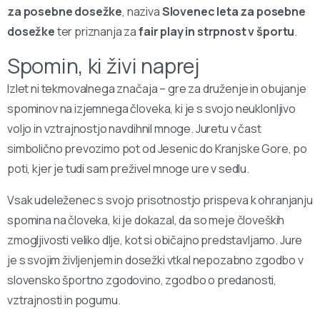
za posebne dosežke
, naziva
Slovenec leta za posebne
dosežke
ter priznanja za
fair play in strpnost v športu
.
Spomin, ki živi naprej
Izlet ni tekmovalnega značaja – gre za druženje in obujanje
spominov na izjemnega človeka, ki je s svojo neuklonljivo
voljo in vztrajnostjo navdihnil mnoge. Juretu v čast
simbolično prevozimo pot od Jesenic do Kranjske Gore, po
poti, kjer je tudi sam preživel mnoge ure v sedlu.
Vsak udeleženec s svojo prisotnostjo prispeva k ohranjanju
spomina na človeka, ki je dokazal, da so meje človeških
zmogljivosti veliko dlje, kot si običajno predstavljamo. Jure
je s svojim življenjem in dosežki vtkal nepozabno zgodbo v
slovensko športno zgodovino, zgodbo o predanosti,
vztrajnosti in pogumu.