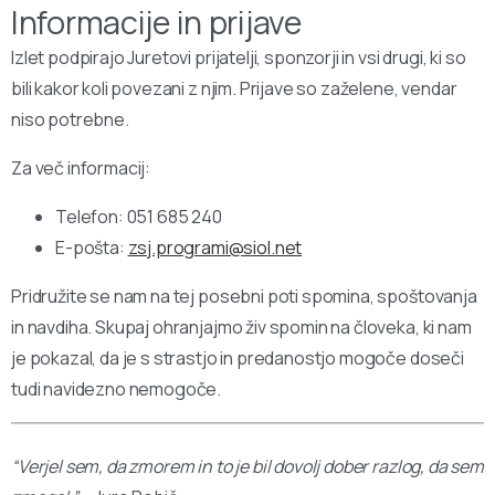
Informacije in prijave
Izlet podpirajo Juretovi prijatelji, sponzorji in vsi drugi, ki so
bili kakor koli povezani z njim. Prijave so zaželene, vendar
niso potrebne.
Za več informacij:
Telefon: 051 685 240
E-pošta:
zsj.programi@siol.net
Pridružite se nam na tej posebni poti spomina, spoštovanja
in navdiha. Skupaj ohranjajmo živ spomin na človeka, ki nam
je pokazal, da je s strastjo in predanostjo mogoče doseči
tudi navidezno nemogoče.
“Verjel sem, da zmorem in to je bil dovolj dober razlog, da sem