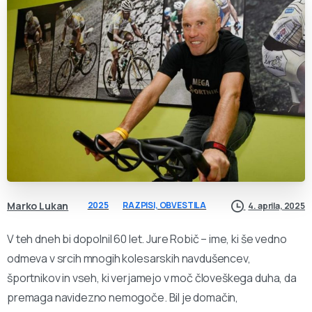
Marko Lukan
2025
RAZPISI, OBVESTILA
4. aprila, 2025
V teh dneh bi dopolnil 60 let. Jure Robič – ime, ki še vedno
odmeva v srcih mnogih kolesarskih navdušencev,
športnikov in vseh, ki verjamejo v moč človeškega duha, da
premaga navidezno nemogoče. Bil je domačin,