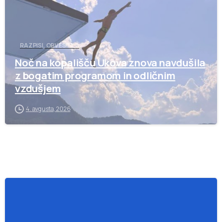
RAZPISI, OBVESTILA
Noč na kopališču Ukova znova navdušila
z bogatim programom in odličnim
vzdušjem
4. avgusta, 2026
-