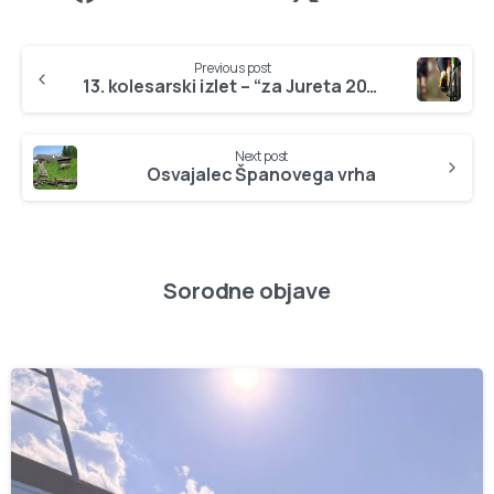
Continue
Previous post
Reading
13. kolesarski izlet – “za Jureta 2025”
Next post
Osvajalec Španovega vrha
Sorodne objave
-