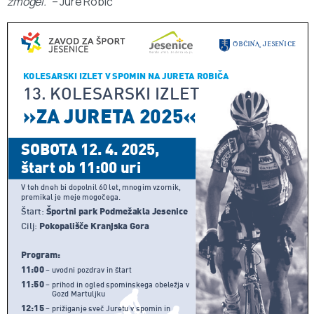
zmogel.”
– Jure Robič