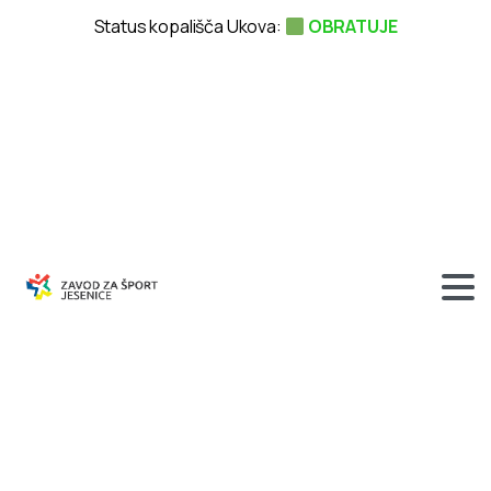
Status kopališča Ukova:
OBRATUJE
V
spomin
na
človeka,
ki
je
premikal
meje
mogočega