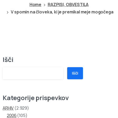
Home
RAZPISI, OBVESTILA
V spomin na človeka, ki je premikal meje mogočega
Išči
Išči
Kategorije prispevkov
ARHIV
(2.929)
2006
(105)