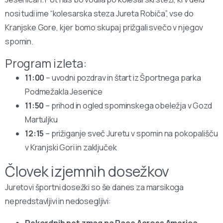
nosi tudi ime “kolesarska steza Jureta Robiča”, vse do
Kranjske Gore, kjer bomo skupaj prižgali svečo v njegov
spomin.
Program izleta:
11:00
– uvodni pozdrav in štart iz Športnega parka
Podmežakla Jesenice
11:50
– prihod in ogled spominskega obeležja v Gozd
Martuljku
12:15
– prižiganje sveč Juretu v spomin na pokopališču
v Kranjski Gori in zaključek
Človek izjemnih dosežkov
Juretovi športni dosežki so še danes za marsikoga
nepredstavljivi in nedosegljivi:
Rekordnih pet zmag na Race Across America