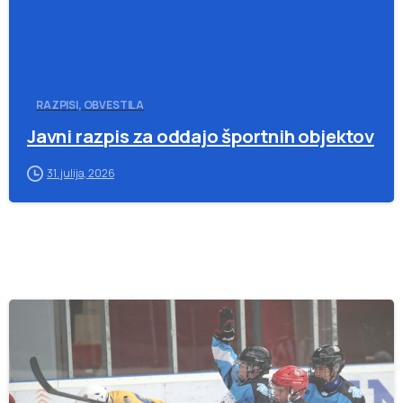
RAZPISI, OBVESTILA
Javni razpis za oddajo športnih objektov
31. julija, 2026
-